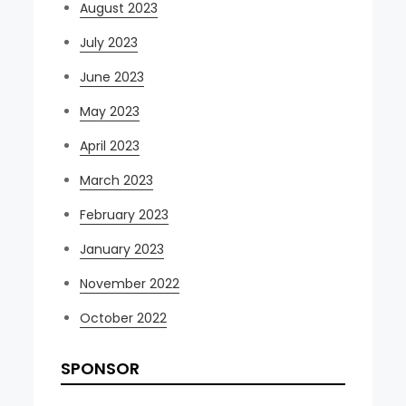
August 2023
July 2023
June 2023
May 2023
April 2023
March 2023
February 2023
January 2023
November 2022
October 2022
SPONSOR