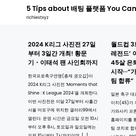
Skip
5 Tips about 배팅 플랫폼 You Can
to
richiestxyz
content
2024 K리그 사진전 27일
월드컵 3
부터 3일간 개최! 황문
레전드’ 
기・이태석 팬 사인회까지
45살 은
시작···
한국프로축구연맹(총재 권오갑)이
팀 합류”
2024 K리그 사진전 ‘Moments that
Shine : K League 2024’을 개최한다.
일본 축구 대
이번 사진전은 이달 27일부터 사흘간
이치(45)가
서울 마포구에 위치한 갤러리99에서
가와사키 프론
열린다. 운영 시간은 금요일 오전 10시
홈페이지를 
부터 오후 8시, 토요일과 일요일에는
팀 코치로 합
오전 10시부터 7시까지이며, […]