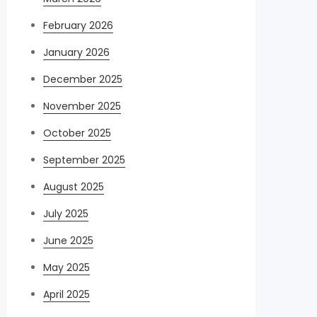
February 2026
January 2026
December 2025
November 2025
October 2025
September 2025
August 2025
July 2025
June 2025
May 2025
April 2025