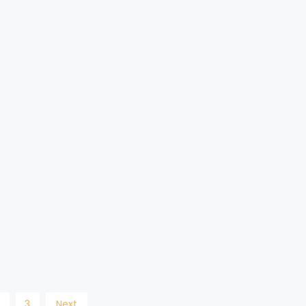
3
Next