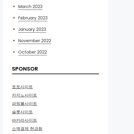
March 2023
February 2023
January 2023
November 2022
October 2022
SPONSOR
토토사이트
카지노사이트
파워볼사이트
슬롯사이트
바카라사이트
소액결제 현금화