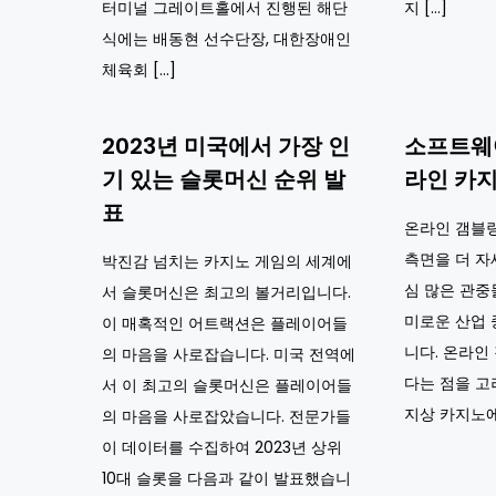
터미널 그레이트홀에서 진행된 해단
지 […]
식에는 배동현 선수단장, 대한장애인
체육회 […]
2023년 미국에서 가장 인
소프트웨
기 있는 슬롯머신 순위 발
라인 카지
표
온라인 갬블
측면을 더 자
박진감 넘치는 카지노 게임의 세계에
심 많은 관중
서 슬롯머신은 최고의 볼거리입니다.
미로운 산업 
이 매혹적인 어트랙션은 플레이어들
니다. 온라인
의 마음을 사로잡습니다. 미국 전역에
다는 점을 고
서 이 최고의 슬롯머신은 플레이어들
지상 카지노에
의 마음을 사로잡았습니다. 전문가들
이 데이터를 수집하여 2023년 상위
10대 슬롯을 다음과 같이 발표했습니