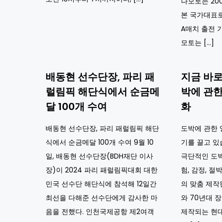
나모토는 20
본 국가대표로
A매치 출전 기
모토는 […]
배동현 선수단장, 파리 패
지금 바로
럴림픽 해단식에서 순금메
박에 관한
달 100개 수여
화
배동현 선수단장, 파리 패럴림픽 해단
도박에 관한 
식에서 순금메달 100개 수여 9월 10
기를 끌고 있
일, 배동현 선수단장(BDH재단 이사
극단적인 도박
장)이 2024 파리 패럴림픽대회 대한
험, 감정, 
민국 선수단 해단식에 참석해 12일간
의 맞춤 제작
최선을 다해준 선수단에게 감사한 마
와 70년대 
음을 전했다. 인천국제공항 제2여객
제작되는 현