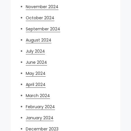
November 2024
October 2024
September 2024
August 2024
July 2024
June 2024
May 2024
April 2024
March 2024
February 2024
January 2024
December 2023