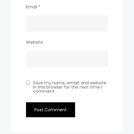
Email
*
Website
Save my name, email, and website
in this browser for the next time I
comment.