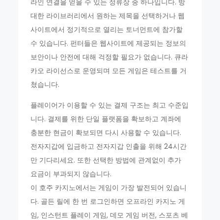
라인 연결을 얻을 수 있는 정류장 중 하나입니다. 방
대한 라이브러리에서 원하는 제목을 선택하거나 웹
사이트에서 정기적으로 열리는 토너먼트에 참가할
수 있습니다. 펀터들은 웹사이트에 제공되는 정보의
보안이나 안전에 대해 걱정할 필요가 없습니다. 큐라
카오 라이선스로 운영되며 모든 게임은 테스트를 거
쳤습니다.
플레이어가 이용할 수 있는 결제 구조는 최고 수준입
니다. 결제를 위한 단일 플랫폼을 확보하고 계좌에
충분한 현금이 확보되면 다시 사용할 수 있습니다.
전자지갑에 입금하고 전자지갑 인출을 위해 24시간
만 기다리세요. 또한 선택한 방법에 관계없이 추가
요금이 부과되지 않습니다.
이 호주 카지노에서는 게임이 가장 발전되어 있습니
다. 골든 릴에 한 번 로그인하면 오프라인 카지노 게
임, 인스턴트 플레이 게임, 데모 게임 버전, 스포츠 베