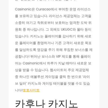
Casinonic은 Curacao에서 부여한 운영 라이선스
를 보유하고 있습니다. 라이선스 제공업체는 고객을
소중히 여기고 착취로부터 보호하는 엄격한 도박 위
원회 중 하나입니다. 그 외에도 UKUGC와 몰타 등이
있습니다. 카지노는 플레이어를 감사하기 위해 새로
운 플레이어를 환영하거나 기존 고객이 새로운 목표
를 달성하도록 영감을 주기 위해 푸짐한 보너스를 제
공합니다! 뛰어난 보너스와 VIP 제도를 통해 플레이
어는 Casinonic에서 하루가 지날 때마다 새로운 보
상을 받을 수 있습니다. 웹사이트의 주요 제공업체
중 하나인 에볼루션 게이밍을 클릭 한 번으로 ‘라이
브 딜러’ 카지노와 게이밍 테이블을 맛볼 수도 있습
니다!
토토사이트
카후나 카지노