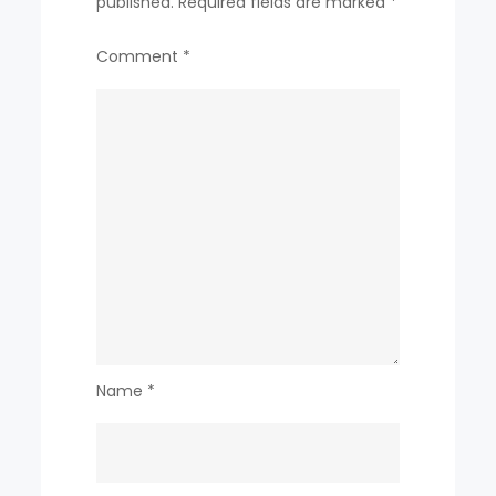
published.
Required fields are marked
*
Comment
*
Name
*