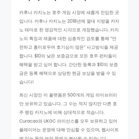
카후나 카지노는 호주 게임 시장에 새롭게 진입한 곳
입니다. 카후나 카지노는 2018년에 열대 지방을 카지
노 테마로 한 영감적인 시각으로 개장했습니다. 카지
노의 특징과 제품에 대한 심층적인 검토를 통해 “안
전하고 흥미로우며 호기심이 많은” 사고방식을 제공
합니다. $10의 낮은 보증금으로 모든 호주 펀터들이
혜택을 받고 싶어 합니다. 간단한 등록과 $10의 보증
금은 등록 혜택으로 상당한 현금 보상을 받을 수 있
습니다!
최신 시장인 이 플랫폼은 500개의 게임 라이브러리
만 보유하고 있습니다. 그 수는 적지 않지만 다른 호
주 랭킹 카지노에 비해 상대적으로 적습니다.
Curacao와 UKGC 라이선스를 모두 보유하고 있어
플레이어는 운영에 대해 안심할 수 있으며, 웹사이트
에 있는 동안 보안 문제가 분산될 수 있습니다.