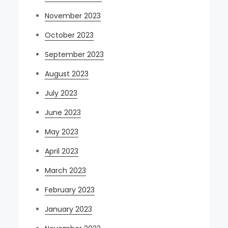
November 2023
October 2023
September 2023
August 2023
July 2023
June 2023
May 2023
April 2023
March 2023
February 2023
January 2023