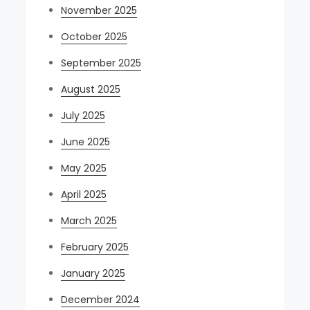
November 2025
October 2025
September 2025
August 2025
July 2025
June 2025
May 2025
April 2025
March 2025
February 2025
January 2025
December 2024