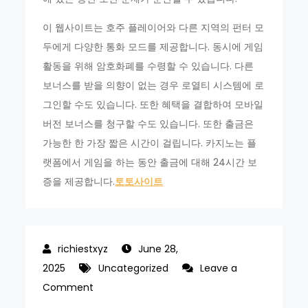
이 웹사이트는 호주 플레이어와 다른 지역의 펀터 모
두에게 다양한 통화 모드를 제공합니다. 동시에 게임
활동을 위해 암호화폐를 수령할 수 있습니다. 다른
보너스를 받을 의향이 없는 경우 로열티 시스템에 로
그인할 수도 있습니다. 또한 혜택을 결합하여 모바일
버전 보너스를 청구할 수도 있습니다. 또한 출금은
가능한 한 가장 짧은 시간이 걸립니다. 카지노는 플
랫폼에서 게임을 하는 동안 출금에 대해 24시간 보
증을 제공합니다.
토토사이트
June 28,
2025
Uncategorized
Leave a
on
Comment
Best