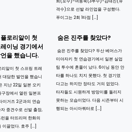
희(포수)-여동욱(3루수)-김태진(유
격수)으로 선발 라인업을 구성했다.
푸이그는 2회 1타점 […]
 플로리알이 첫
숨은 진주를 찾았다?
트레이닝 경기에서
숨은 진주를 찾았다? 두산 베어스가
언을 했습니다.
미야자키 첫 연습경기에서 일본 실업
팀 투수에 혼쭐이 났다. 6이닝 동안 안
로리알이 첫 스프링 트레
타를 하나도 치지 못했다. 첫 경기였
서 대담한 발언을 했습니
다고는 하지만 정타도 거의 없었다.
은 지난 22일 일본 오키
타자들도 시원하게 방망이를 돌리지
와구장에서 열린 일본프
못하는 모습이었다. 다음 시즌부터 시
타이거즈 2군과의 연습
행되는 아시아쿼터로 […]
타자 중견수로 선발 출장,
홈런을 터뜨리며 한화의
 이끌었다. 호주 […]