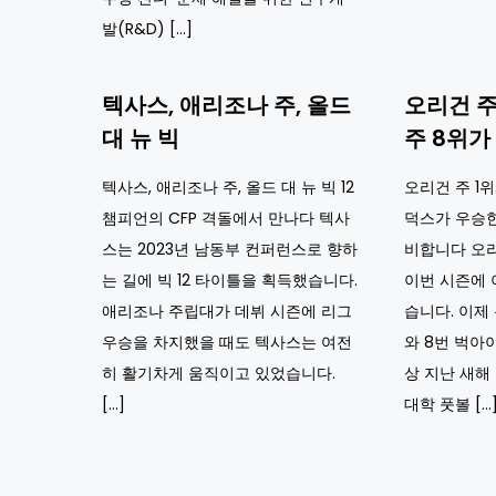
발(R&D) […]
텍사스, 애리조나 주, 올드
오리건 주
대 뉴 빅
주 8위가
텍사스, 애리조나 주, 올드 대 뉴 빅 12
오리건 주 1
챔피언의 CFP 격돌에서 만나다 텍사
덕스가 우승
스는 2023년 남동부 컨퍼런스로 향하
비합니다 오
는 길에 빅 12 타이틀을 획득했습니다.
이번 시즌에 
애리조나 주립대가 데뷔 시즌에 리그
습니다. 이제 
우승을 차지했을 때도 텍사스는 여전
와 8번 벅아이
히 활기차게 움직이고 있었습니다.
상 지난 새해
[…]
대학 풋볼 […