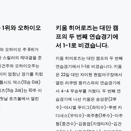
 1위와 오하이오
키움 히어로즈는 대만 캠
프의 두 번째 연습경기에
서 1-1로 비겼습니다.
위와 오하이오 주 8위가
한 스릴러의 재대결을 준
키움 히어로즈는 대만 캠프의 두 번째
리건주와 오하이오주는
연습경기에서 1-1로 비겼습니다. 키움
이미 엄청난 경기를 치렀
은 22일 대만 자이현 현립야구장에서
톱시드 덕스(13승 0패)
열린 라쿠텐 몽키스와의 연습경기에
즈(11승 2패)는 10주 이
서 4-4 무승부를 거뒀다. 두 번째 연
 첫날 로즈볼에서 열린
습경기에 나선 키움은 송성문(2루
]
수)-야시엘 푸이그(좌익수)-루벤 카
디네스(우익수)-최주환(1루수)-이주
형(중견수)-김동엽(지명타자)-김건