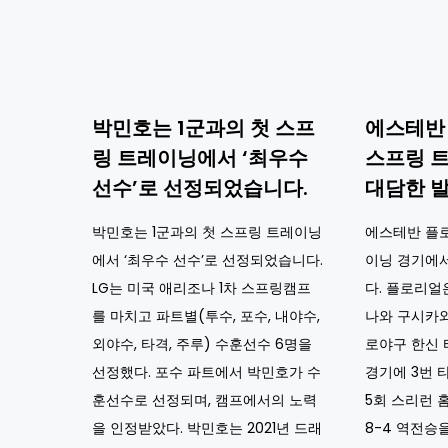
박민호는 1군과의 첫 스프
에스테반
링 트레이닝에서 ‘최우수
스프링 
선수’로 선정되었습니다.
대담한 발
박민호는 1군과의 첫 스프링 트레이닝
에스테반 플
에서 ‘최우수 선수’로 선정되었습니다.
이닝 경기에
LG는 미국 애리조나 1차 스프링캠프
다. 플로리얼
를 마치고 파트별(투수, 포수, 내야수,
나와 구시카
외야수, 타격, 주루) 수훈선수 6명을
로야구 한신 
선정했다. 포수 파트에서 박민호가 수
경기에 3번 
훈선수로 선정되며, 캠프에서의 노력
5회 스리런 
을 인정받았다. 박민호는 2021년 드래
8-4 역전승을