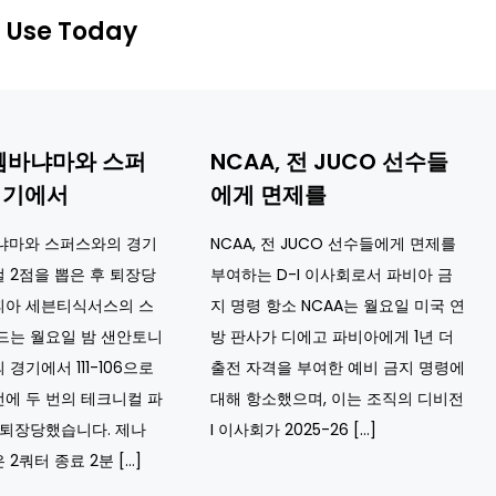
 Use Today
웸바냐마와 스퍼
NCAA, 전 JUCO 선수들
경기에서
에게 면제를
냐마와 스퍼스와의 경기
NCAA, 전 JUCO 선수들에게 면제를
 2점을 뽑은 후 퇴장당
부여하는 D-I 이사회로서 파비아 금
피아 세븐티식서스의 스
지 명령 항소 NCAA는 월요일 미국 연
드는 월요일 밤 샌안토니
방 판사가 디에고 파비아에게 1년 더
경기에서 111-106으로
출전 자격을 부여한 예비 금지 명령에
에 두 번의 테크니컬 파
대해 항소했으며, 이는 조직의 디비전
 퇴장당했습니다. 제나
I 이사회가 2025-26 […]
2쿼터 종료 2분 […]