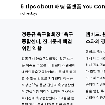
Skip
5 Tips about 배팅 플랫폼 You Can
to
richiestxyz
content
정몽규 축구협회장 “축구
엠비드, 
종합센터, 잔디문제 해결
스와의 
위한 역할”
엠비드, 웸바
에서 테크니컬
정몽규 대한축구협회장이 최근 뜨거
하다 필라델
운 이슈로 떠오른 국내 잔디와 관련해
타 조엘 엠비
대한민국축구종합센터가 문제를 해결
오 스퍼스와의 
할 수 있을 것으로 기대했다. 정몽규
승리한 전반전
회장은 12일 충남 천안의 축구종합센
울을 범한 후
터 건설현황 미디어 브리핑 행사에서
슈뢰더 심판은 
취재진에 축구종합센터가 ‘겨울철 논
두렁 잔디’ 문제 해결을 위한 연구개