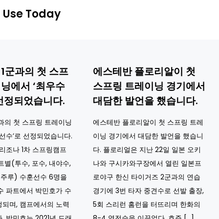
 Use Today
1군과의 첫 스프
에스테반 플로리알이 첫
이닝에서 ‘최우수
스프링 트레이닝 경기에서
 선정되었습니다.
대담한 발언을 했습니다.
과의 첫 스프링 트레이닝
에스테반 플로리알이 첫 스프링 트레
 선수’로 선정되었습니다.
이닝 경기에서 대담한 발언을 했습니
애리조나 1차 스프링캠프
다. 플로리얼은 지난 22일 일본 오키
별(투수, 포수, 내야수,
나와 구시카와구장에서 열린 일본프
, 주루) 수훈선수 6명을
로야구 한신 타이거즈 2군과의 연습
수 파트에서 박민호가 수
경기에 3번 타자 중견수로 선발 출장,
되며, 캠프에서의 노력
5회 스리런 홈런을 터뜨리며 한화의
. 박민호는 2021년 드래
8-4 역전승을 이끌었다. 호주 […]