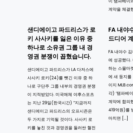
이 탬파베이와
계약을 체결했
샌디에이고 파드리스가 로
FA 내야
키 사사키를 잃은 이유 중
드디어 계
하나로 소유권 그룹 내 경
FA 내야수 
영권 분쟁이 꼽혔습니다.
에 성공했다.
하는 스몰마
샌디에이고 파드리스가 LA 다저스에
에 새 둥지를
사사키 로키(24)를 뺏긴 이유 중 하
이지 MLB.c
나로 구단주 그룹 내부의 경영권 분쟁
각) ‘탬파베
이 지적받았다. 미국매체 야후스포츠
계약에 합의했
는 지난 29일(한국시간) “지금까지
419억원)를
샌디에이고 파드리스의 오프시즌은
마치면 […]
두 가지로 기억될 것이다. 사사키 로
키를 놓친 것과 경영권을 둘러싼 혈전