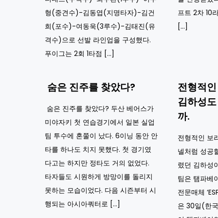
형(중견수)-김동엽(지명타자)-김건
프트 2차 10
희(포수)-여동욱(3루수)-김태진(유
[…]
격수)으로 선발 라인업을 구성했다.
푸이그는 2회 1타점 […]
숨은 진주를 찾았다?
전형적인 
김하성도
숨은 진주를 찾았다? 두산 베어스가
까.
미야자키 첫 연습경기에서 일본 실업
팀 투수에 혼쭐이 났다. 6이닝 동안 안
전형적인 보라
타를 하나도 치지 못했다. 첫 경기였
넬처럼 성공할까
다고는 하지만 정타도 거의 없었다.
렸던 김하성이
타자들도 시원하게 방망이를 돌리지
팀은 탬파베이
못하는 모습이었다. 다음 시즌부터 시
전문매체 ‘ES
행되는 아시아쿼터로 […]
은 30일(한