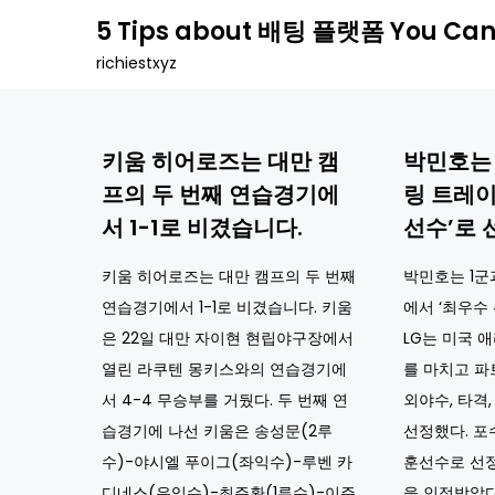
Skip
5 Tips about 배팅 플랫폼 You Can
to
richiestxyz
content
키움 히어로즈는 대만 캠
박민호는 
프의 두 번째 연습경기에
링 트레
서 1-1로 비겼습니다.
선수’로
키움 히어로즈는 대만 캠프의 두 번째
박민호는 1군
연습경기에서 1-1로 비겼습니다. 키움
에서 ‘최우수
은 22일 대만 자이현 현립야구장에서
LG는 미국 
열린 라쿠텐 몽키스와의 연습경기에
를 마치고 파트
서 4-4 무승부를 거뒀다. 두 번째 연
외야수, 타격
습경기에 나선 키움은 송성문(2루
선정했다. 포
수)-야시엘 푸이그(좌익수)-루벤 카
훈선수로 선정
디네스(우익수)-최주환(1루수)-이주
을 인정받았다