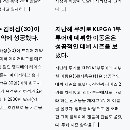
 2년 총액 2900만달러
사장과 회장이 연달아 사퇴했다. 그러
다고 일제히 […]
나 […]
수 김하성(30)이
지난해 루키로 KLPGA 1부
약에 성공했다.
투어에 데뷔한 이동은은
성공적인 데뷔 시즌을 보
김하성(30)이 드디어 계약
냈다.
 미국 메이저리그를 대표
켓 팀인 탬파베이 레이스
지난해 루키로 KLPGA 1부투어에 데뷔
 튼다. 메이저리그 홈페
한 이동은(SBI저축은행)은 성공적인
om은 30일(이하 한국시
데뷔 시즌을 보냈다. 신인왕 레이스 2
이가 유격수 김하성과 2년
위를 차지했고, 장타 부문에서도 내로
다. 2900만 달러(약
라 하는 선배들을 제치고 3위에 이름
 받는 조건으로 올 시즌을
을 올렸다. 장타를 바탕으로 한 호쾌
한 그의 플레이에 팬들의 관심도 쏠렸
다. 루키 시즌 활약을 […]