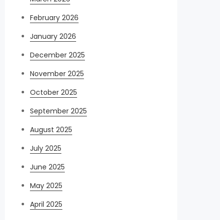
February 2026
January 2026
December 2025
November 2025
October 2025
September 2025
August 2025
July 2025
June 2025
May 2025
April 2025