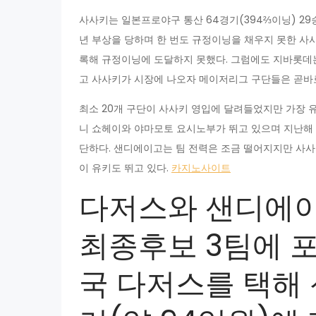
사사키는 일본프로야구 통산 64경기(394⅔이닝) 29승
년 부상을 당하며 한 번도 규정이닝을 채우지 못한 사사키는
록해 규정이닝에 도달하지 못했다. 그럼에도 지바롯데는
고 사사키가 시장에 나오자 메이저리그 구단들은 곧바
최소 20개 구단이 사사키 영입에 달려들었지만 가장
니 쇼헤이와 야마모토 요시노부가 뛰고 있으며 지난해
단하다. 샌디에이고는 팀 전력은 조금 떨어지지만 사
이 유키도 뛰고 있다.
카지노사이트
다저스와 샌디에이
최종후보 3팀에 
국 다저스를 택해 