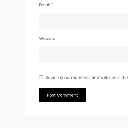
Email
*
Website
Save my name, email, and website in thi