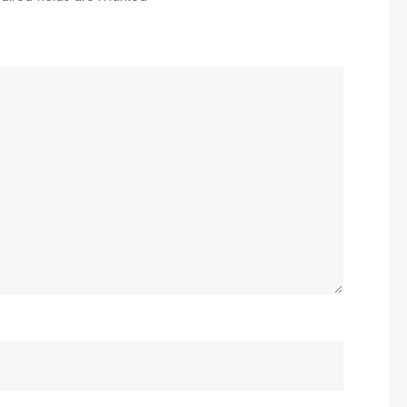
가
로
키
사
사
키
를
잃
은
이
유
중
하
나
로
소