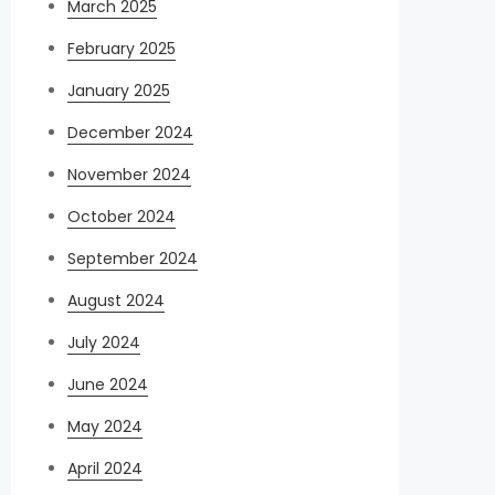
March 2025
February 2025
January 2025
December 2024
November 2024
October 2024
September 2024
August 2024
July 2024
June 2024
May 2024
April 2024