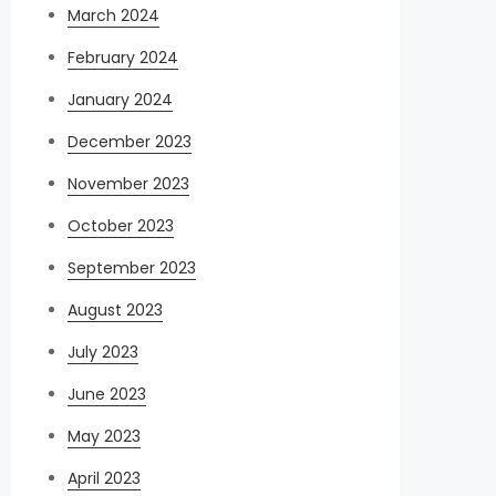
March 2024
February 2024
January 2024
December 2023
November 2023
October 2023
September 2023
August 2023
July 2023
June 2023
May 2023
April 2023