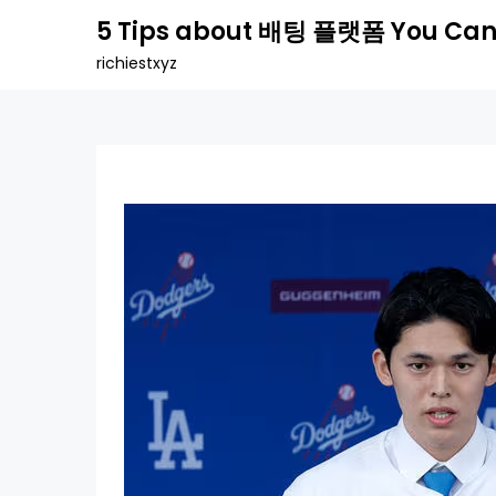
Skip
5 Tips about 배팅 플랫폼 You Can
to
richiestxyz
content