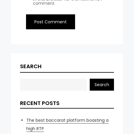
comment.
SEARCH
Search
RECENT POSTS
The best baccarat platform boasting a
high RTP