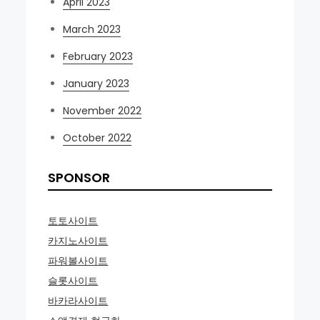
April 2023
March 2023
February 2023
January 2023
November 2022
October 2022
SPONSOR
토토사이트
카지노사이트
파워볼사이트
슬롯사이트
바카라사이트