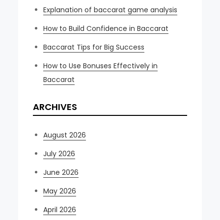
Explanation of baccarat game analysis
How to Build Confidence in Baccarat
Baccarat Tips for Big Success
How to Use Bonuses Effectively in
Baccarat
ARCHIVES
August 2026
July 2026
June 2026
May 2026
April 2026