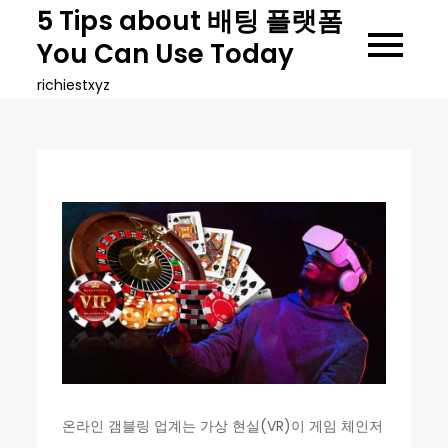
Skip
5 Tips about 배팅 플랫폼
to
You Can Use Today
content
richiestxyz
온라인 갬블링 업계는 가상 현실(VR)이 게임 체인저