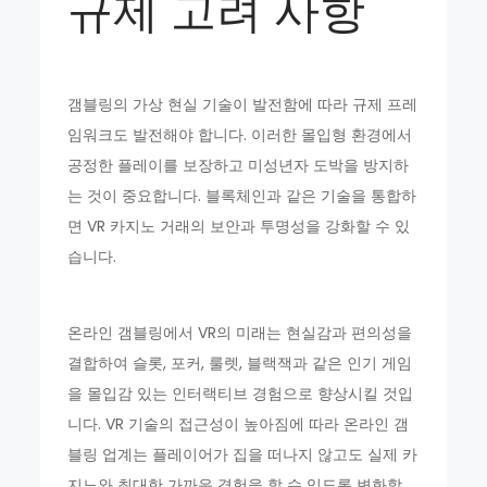
규제 고려 사항
갬블링의 가상 현실 기술이 발전함에 따라 규제 프레
임워크도 발전해야 합니다. 이러한 몰입형 환경에서
공정한 플레이를 보장하고 미성년자 도박을 방지하
는 것이 중요합니다. 블록체인과 같은 기술을 통합하
면 VR 카지노 거래의 보안과 투명성을 강화할 수 있
습니다.
온라인 갬블링에서 VR의 미래는 현실감과 편의성을
결합하여 슬롯, 포커, 룰렛, 블랙잭과 같은 인기 게임
을 몰입감 있는 인터랙티브 경험으로 향상시킬 것입
니다. VR 기술의 접근성이 높아짐에 따라 온라인 갬
블링 업계는 플레이어가 집을 떠나지 않고도 실제 카
지노와 최대한 가까운 경험을 할 수 있도록 변화할