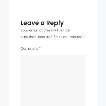
실:
몰
입
Leave a Reply
형
갬
Your email address will not be
블
published.
Required fields are marked
*
링
Comment
*
의
미
래
탐
색
하
기