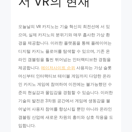
서 VR의 현재
오늘날의 VR 카지노는 기술 혁신의 최전선에 서 있
으며, 실제 카지노의 분위기와 매우 흡사한 가상 환
경을 제공합니다. 이러한 플랫폼을 통해 플레이어는
디지털 카지노 플로어를 탐색할 수 있으며, 기존 온
라인 갬블링을 훨씬 뛰어넘는 인터랙티브한 경험을
제공합니다.
메이저사이트 순위
사용자는 가상 슬롯
머신부터 인터랙티브 테이블 게임까지 다양한 온라
인 카지노 게임에 참여하여 이전에는 불가능했던 수
준의 현실감과 몰입감을 경험할 수 있습니다. 이러한
기술의 발전은 3차원 공간에서 게임에 생동감을 불
어넣어 사용자 참여를 향상시킬 뿐만 아니라 온라인
갬블링 산업에 새로운 차원의 흥미와 상호 작용을 도
입합니다.