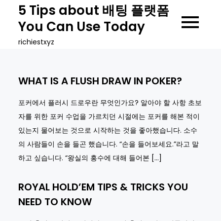
Skip
5 Tips about 배팅 플랫폼
to
You Can Use Today
content
richiestxyz
WHAT IS A FLUSH DRAW IN POKER?
포커에서 플러시 드로우란 무엇인가요? 알아야 할 사항 초보
자를 위한 포커 수업을 가르치던 시절에는 포커를 해본 적이
있는지 물어보는 것으로 시작하는 것을 좋아했습니다. 소수
의 사람들이 손을 들곤 했습니다. “손을 들어보세요.”라고 말
하고 싶습니다. “왕실의 홍수에 대해 들어본 […]
ROYAL HOLD’EM TIPS & TRICKS YOU
NEED TO KNOW