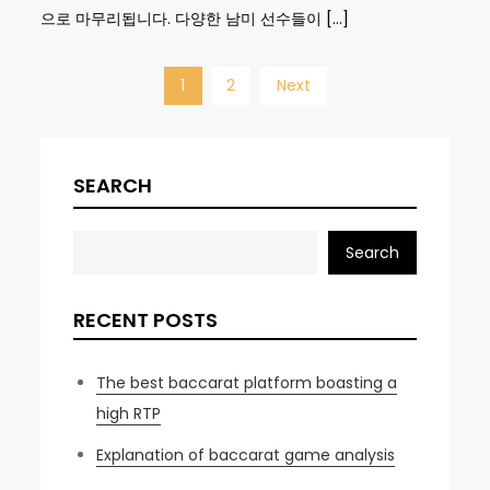
으로 마무리됩니다. 다양한 남미 선수들이 […]
Posts
1
2
Next
navigation
SEARCH
Search
RECENT POSTS
The best baccarat platform boasting a
high RTP
Explanation of baccarat game analysis