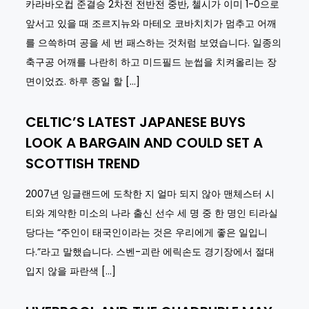
카라바오컵 준결승 2차전 전반전 중반, 첼시가 이미 1-0으로
앞서고 있을 때 조르지뉴와 마테오 코바치치가 멈추고 어깨
를 으쓱하며 공을 세 번 패스하는 것처럼 보였습니다. 일종의
축구공 어깨를 나란히 하고 미드필드 눈썹을 치켜올리는 장
면이었죠. 하루 종일 할 […]
CELTIC’S LATEST JAPANESE BUYS
LOOK A BARGAIN AND COULD SET A
SCOTTISH TREND
2007년 잉글랜드에 도착한 지 얼마 되지 않아 맨체스터 시
티와 계약한 미소의 나라 출신 선수 세 명 중 한 명인 티라실
당다는 “주인이 태국인이라는 것은 우리에게 좋은 일입니
다.”라고 말했습니다. 스벤-괴란 에릭손도 경기장에서 절대
입지 않을 파란색 […]