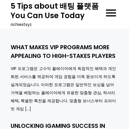
Skip
5 Tips about 배팅 플랫폼
to
You Can Use Today
content
richiestxyz
WHAT MAKES VIP PROGRAMS MORE
APPEALING TO HIGH-STAKES PLAYERS
VIP 프로그램은 고수익 플레이어에게 독점적인 혜택과 개인
화된 서비스를 제공하여 게임 경험을 더욱 돋보이게 하도록
설계되었습니다. 이러한 프로그램은 일반적인 보상을 넘어
거액을 베팅하는 플레이어에게 유용한 맞춤형 관심, 럭셔리
혜택, 특별한 특전을 제공합니다. 맞춤형 보너스부터 프라이
빗 게임 […]
UNLOCKING IGAMING SUCCESS IN