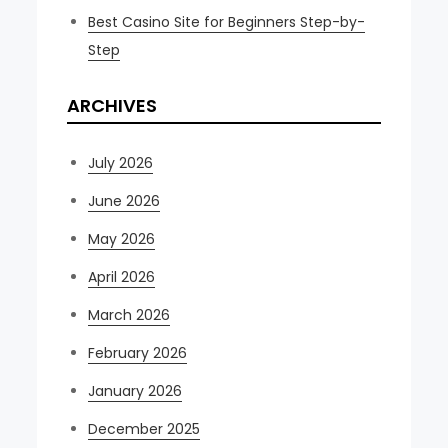
Best Casino Site for Beginners Step-by-
Step
ARCHIVES
July 2026
June 2026
May 2026
April 2026
March 2026
February 2026
January 2026
December 2025