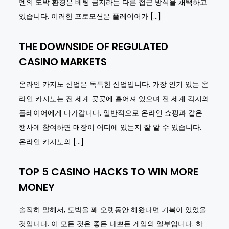
덴의 도박 환경은 베팅 금지라는 다른 접근 방식을 채택하고
있습니다. 이러한 프로모션은 플레이어가 […]
THE DOWNSIDE OF REGULATED
CASINO MARKETS
온라인 카지노 산업은 독특한 산업입니다. 가장 인기 있는 온
라인 카지노는 전 세계 곳곳에 흩어져 있으며 전 세계 각지의
플레이어에게 다가갑니다. 일반적으로 온라인 쇼핑과 같은
행사에 참여하면 매장이 어디에 있는지 잘 알 수 있습니다.
온라인 카지노의 […]
TOP 5 CASINO HACKS TO WIN MORE
MONEY
솔직히 말해서, 도박을 꽤 오랫동안 해왔다면 기복이 있었을
것입니다. 이 모든 것은 좋든 나쁘든 게임의 일부입니다. 하