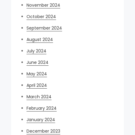
November 2024
October 2024
September 2024
August 2024
July 2024
June 2024
May 2024
April 2024
March 2024
February 2024
January 2024
December 2023