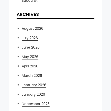
Baccarat
ARCHIVES
August 2026
July 2026
June 2026
May 2026
April 2026
March 2026
February 2026
January 2026
December 2025