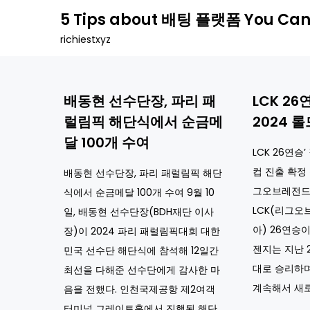
Skip
5 Tips about 배팅 플랫폼 You Can
to
richiestxyz
content
배동현 선수단장, 파리 패
LCK 26
럴림픽 해단식에서 순금메
2024 
달 100개 수여
LCK 26연승’
컵 진출 확정
배동현 선수단장, 파리 패럴림픽 해단
그오브레전드
식에서 순금메달 100개 수여 9월 10
LCK(리그오
일, 배동현 선수단장(BDH재단 이사
아) 26연승
장)이 2024 파리 패럴림픽대회 대한
젠지는 지난 
민국 선수단 해단식에 참석해 12일간
대로 승리하며
최선을 다해준 선수단에게 감사한 마
계속해서 새로 
음을 전했다. 인천국제공항 제2여객
터미널 그레이트홀에서 진행된 해단