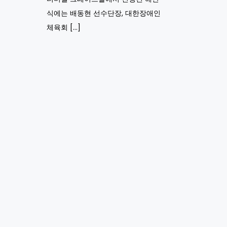
식에는 배동현 선수단장, 대한장애인
체육회 […]