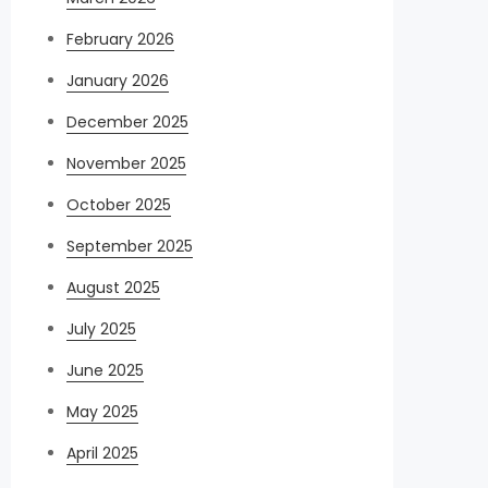
February 2026
January 2026
December 2025
November 2025
October 2025
September 2025
August 2025
July 2025
June 2025
May 2025
April 2025