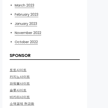
March 2023
February 2023
January 2023
November 2022
October 2022
SPONSOR
토토사이트
카지노사이트
파워볼사이트
슬롯사이트
바카라사이트
소액결제 현금화