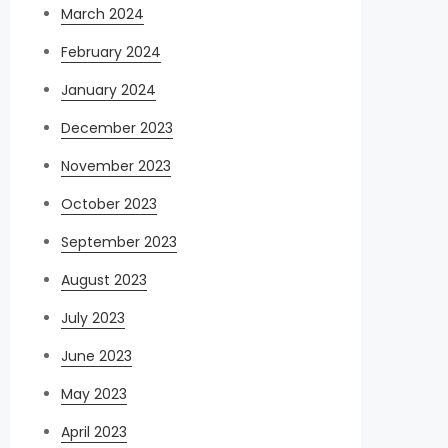
March 2024
February 2024
January 2024
December 2023
November 2023
October 2023
September 2023
August 2023
July 2023
June 2023
May 2023
April 2023