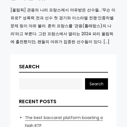
[올림픽] 관용의 나라 프랑스에서 야유받은 선수들…’무슨 이
유로?’ 성폭력 전과 선수 첫 경기와 이스라엘 전쟁·인종차별
문제 등이 야유 불러. 흔히 프랑스를 ‘관용(톨레랑스)의 나
라’라고 부른다. 그런 프랑스에서 열리는 2024 파리 올림픽
에 출전했지만, 팬들의 야유가 집중된 선수들이 있다. […]
SEARCH
Search
RECENT POSTS
The best baccarat platform boasting a
high RTP