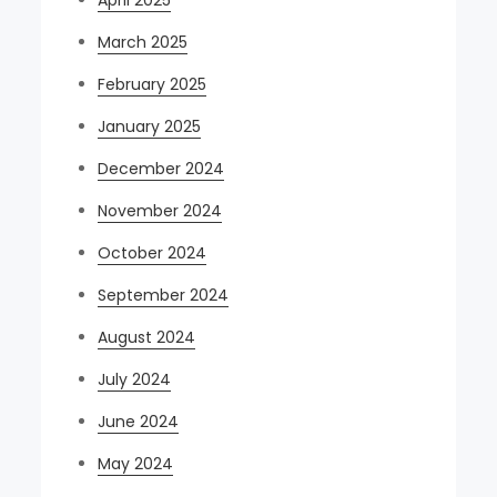
April 2025
March 2025
February 2025
January 2025
December 2024
November 2024
October 2024
September 2024
August 2024
July 2024
June 2024
May 2024