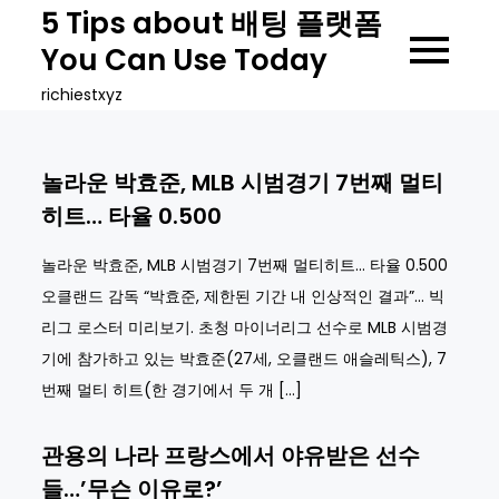
Skip
5 Tips about 배팅 플랫폼
to
You Can Use Today
content
richiestxyz
놀라운 박효준, MLB 시범경기 7번째 멀티
히트… 타율 0.500
놀라운 박효준, MLB 시범경기 7번째 멀티히트… 타율 0.500
오클랜드 감독 “박효준, 제한된 기간 내 인상적인 결과”… 빅
리그 로스터 미리보기. 초청 마이너리그 선수로 MLB 시범경
기에 참가하고 있는 박효준(27세, 오클랜드 애슬레틱스), 7
번째 멀티 히트(한 경기에서 두 개 […]
관용의 나라 프랑스에서 야유받은 선수
들…’무슨 이유로?’