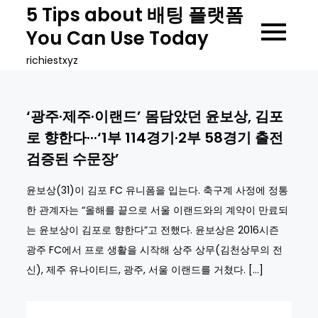
Skip
5 Tips about 배팅 플랫폼
to
You Can Use Today
content
richiestxyz
‘광주·제주·이랜드’ 몸담았던 윤보상, 김포
로 향한다···‘1부 114경기·2부 58경기 출전
검증된 수문장’
윤보상(31)이 김포 FC 유니폼을 입는다. 축구계 사정에 정통
한 관계자는 “올해를 끝으로 서울 이랜드와의 계약이 만료되
는 윤보상이 김포로 향한다”고 전했다. 윤보상은 2016시즌
광주 FC에서 프로 생활을 시작해 상주 상무(김천상무의 전
신), 제주 유나이티드, 광주, 서울 이랜드를 거쳤다. […]