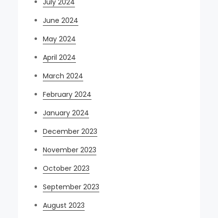
July 2024
June 2024
May 2024
April 2024
March 2024
February 2024
January 2024
December 2023
November 2023
October 2023
September 2023
August 2023