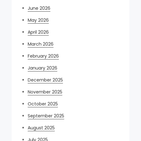
June 2026
May 2026
April 2026
March 2026
February 2026
January 2026
December 2025
November 2025
October 2025
September 2025
August 2025
July 2025