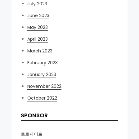
July 2023
June 2023
May 2023
April 2023
March 2023
February 2023
January 2023
November 2022
October 2022
SPONSOR
토토사이트