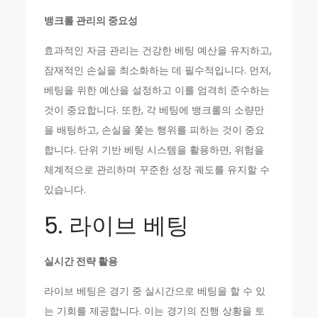
뱅크롤 관리의 중요성
효과적인 자금 관리는 건강한 베팅 예산을 유지하고,
잠재적인 손실을 최소화하는 데 필수적입니다. 먼저,
베팅을 위한 예산을 설정하고 이를 엄격히 준수하는
것이 중요합니다. 또한, 각 베팅에 뱅크롤의 소량만
을 배팅하고, 손실을 쫓는 행위를 피하는 것이 중요
합니다. 단위 기반 베팅 시스템을 활용하면, 위험을
체계적으로 관리하며 꾸준한 성장 궤도를 유지할 수
있습니다.
5. 라이브 베팅
실시간 전략 활용
라이브 베팅은 경기 중 실시간으로 베팅을 할 수 있
는 기회를 제공합니다. 이는 경기의 진행 상황을 토