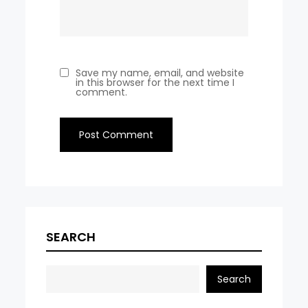
Save my name, email, and website
in this browser for the next time I
comment.
SEARCH
Search