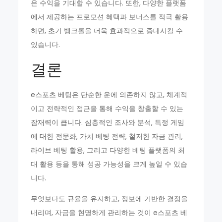
은 수익을 기대할 수 있습니다. 또한, 다양한 플랫폼
에서 제공하는 프로모션 혜택과 보너스를 적극 활용
하면, 초기 뱅크롤을 더욱 효과적으로 증대시킬 수
있습니다.
결론
e스포츠 베팅은 단순한 운에 의존하지 않고, 체계적
이고 전략적인 접근을 통해 수익을 창출할 수 있는
잠재력이 큽니다. 심층적인 조사와 분석, 특정 게임
에 대한 전문화, 가치 베팅 전략, 철저한 자금 관리,
라이브 베팅 활용, 그리고 다양한 베팅 플랫폼의 최
대 활용 등을 통해 성공 가능성을 크게 높일 수 있습
니다.
무엇보다도 규율을 유지하고, 정보에 기반한 결정을
내리며, 자금을 현명하게 관리하는 것이 e스포츠 베