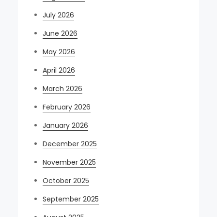
July 2026
June 2026
May 2026
April 2026
March 2026
February 2026
January 2026
December 2025
November 2025
October 2025
September 2025