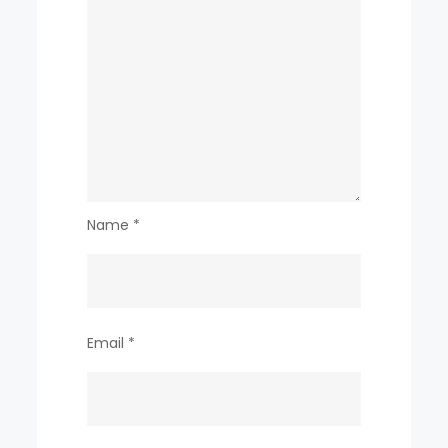
Name
*
Email
*