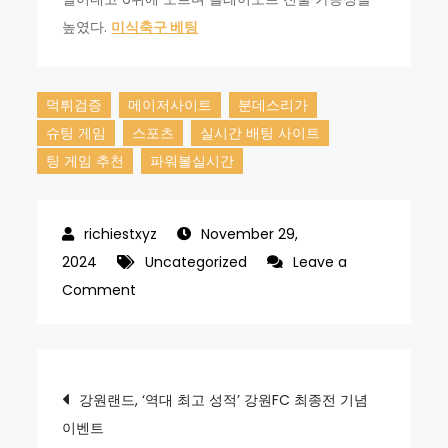
높였다.
미식축구 베팅
먹튀검증
메이저사이트
분데스리가
슈팅 게임
스포츠
실시간 배팅 사이트
팅 게임 추천
파워볼실시간
November 29,
2024
Uncategorized
Leave a
on
Comment
LCK
26
연
Post
강원랜드, ‘역대 최고 성적’ 강원FC 최종전 기념
승’
이벤트
질