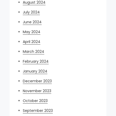
August 2024
July 2024
June 2024
May 2024
April 2024
March 2024
February 2024
January 2024
December 2023
November 2023
October 2023
September 2023