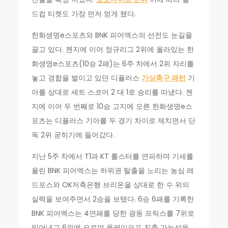
드컵 티켓도 가장 먼저 얻게 됐다.
한화생명e스포츠와 BNK 피어엑스의 선전도 눈길을
끌고 있다. 젠지에 이어 정규리그 2위에 올라있는 한
화생명e스포츠(10승 2패)는 6주 차에서 2위 자리를
놓고 경합을 벌이고 있던 디플러스
가상축구 패턴
기
아를 상대로 세트 스코어 2 대 1로 승리를 따냈다. 젠
지에 이어 두 번째로 10승 고지에 오른 한화생명e스
포츠는 디플러스 기아를 두 경기 차이로 제치면서 단
독 2위 굳히기에 들어갔다.
지난 5주 차에서 T1과 KT 롤스터를 연파하며 기세를
올린 BNK 피어엑스는 하위권 탈출을 노리는 농심 레
드포스와 OK저축은행 브리온을 상대로 한 수 위의
실력을 보여주면서 2승을 보탰다. 6승 6패를 기록한
BNK 피어엑스는 4연패를 당한 광동 프릭스를 7위로
밀어내고 6위에 오르며 플레이오프 진출 가능성을