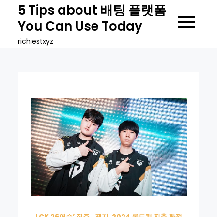
Skip
5 Tips about 배팅 플랫폼
to
You Can Use Today
content
richiestxyz
LCK 26연승’ 질주…젠지, 2024 롤드컵 진출 확정