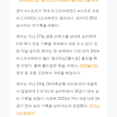
젠지 e스포츠가 국내 리그오브레전드 e스포츠 프로
리그 LCK(리그오브레전드 챔피언스 코리아) 26연
승이라는 대기록을 세웠다.
젠지는 지난 27일 광동 프릭스를 상대로 승리하며
LCK 최다 연승 기록을 계속해서 새로 쓰고 있다. 또
한 이날 승리로 젠지는 전 세계에서 가장 먼저 2024
리그오브레전드 월드 챔피언십(롤드컵) 출전을 확
정 지었다. 올해 롤드컵은 독일, 프랑스,
안전놀이터
영국 등 유럽 곳곳에서 개최될 예정이다.
젠지는 지난 24일 OK저축은행 브리온과의 대결에
서 깔끔하게 2 대 0으로 승리하면서 25경기 연속 승
리 기록을 세웠다. 이로써 2022년 T1이 세운 LCK 24
경기 연속 승리 기록을 넘어서는데 성공했다.
카지노
사이트위키