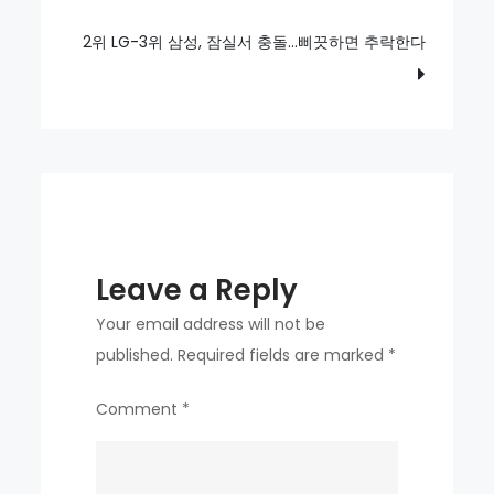
navigation
주…
젠
2위 LG-3위 삼성, 잠실서 충돌…삐끗하면 추락한다
지,
2024
롤
드
컵
진
출
Leave a Reply
확
정
Your email address will not be
published.
Required fields are marked
*
Comment
*