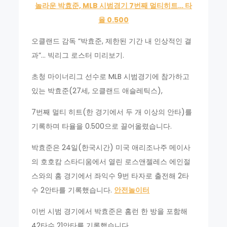
놀라운 박효준, MLB 시범경기 7번째 멀티히트… 타
율 0.500
오클랜드 감독 “박효준, 제한된 기간 내 인상적인 결
과”… 빅리그 로스터 미리보기.
초청 마이너리그 선수로 MLB 시범경기에 참가하고
있는 박효준(27세, 오클랜드 애슬레틱스),
7번째 멀티 히트(한 경기에서 두 개 이상의 안타)를
기록하며 타율을 0.500으로 끌어올렸습니다.
박효준은 24일(한국시간) 미국 애리조나주 메이사
의 호호캄 스타디움에서 열린 로스앤젤레스 에인절
스와의 홈 경기에서 좌익수 9번 타자로 출전해 2타
수 2안타를 기록했습니다.
안전놀이터
이번 시범 경기에서 박효준은 홈런 한 방을 포함해
42타수 21안타를 기록했습니다,