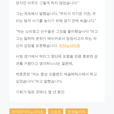
었지만 아무도 그렇게 하지 않았습니다.”
그는 계속해서 말했습니다, “우리가 이기든 지든, 우
리는 팀의 사기를 높이기 위해 경기 전에 싸웁니다.”
“저는 소리쳤고 선수들은 그것을 좋아했습니다.”라고
그는 말하며 분위기 메이커로서 앞장서고자 하는 자
신의 감정을 표현했습니다.
카지노사이트
시범 경기에서 빅리그 명단에 포함될 만큼 충분한 성
과를 거뒀다고 생각하느냐는 질문에,
박효준은 “저는 항상 오클랜드 애슬레틱스에서 뛰고
싶었습니다,”라고 말했습니다,
기회가 많은 곳에서, 몇 년 동안.
라이브카지노사이트
스포츠
안전놀이터