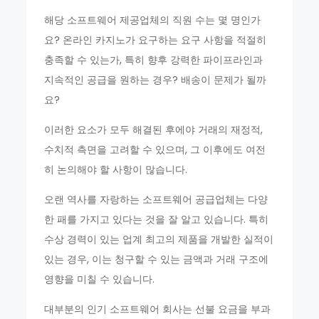
해당 소프트웨어 제공업체의 직원 수는 몇 명인가
요? 온라인 카지노가 요구하는 요구 사항을 적절히
충족할 수 있는가, 특히 향후 강력한 파이프라인과
지속적인 공급을 원하는 경우? 배송이 문제가 될까
요?
이러한 요소가 모두 해결된 후에야 거래의 재정적,
수치적 측면을 고려할 수 있으며, 그 이후에도 여전
히 논의해야 할 사항이 많습니다.
오랜 역사를 자랑하는 소프트웨어 공급업체는 다양
한 패를 가지고 있다는 것을 잘 알고 있습니다. 특히
수상 경력이 있는 업계 최고의 제품을 개발한 실적이
있는 경우, 이는 청구할 수 있는 금액과 거래 구조에
영향을 미칠 수 있습니다.
대부분의 인기 소프트웨어 회사는 선불 요금을 부과