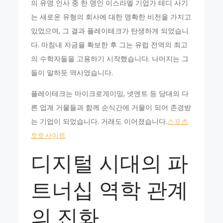
의 유명 인사 중 한 명인 이스라엘 기업가 테디 사기
는 새로운 유형의 회사에 대한 명확한 비전을 가지고
있었으며, 그 결과 플레이테크가 탄생하게 되었습니
다. 마침내 자금을 확보한 후 그는 유럽 전역의 최고
의 수학자들을 고용하기 시작했습니다. 나머지는 그
들이 말하듯 역사였습니다.
플레이테크는 마이크로게이밍, 넷엔트 등 당대의 다
른 업계 거물들과 함께 순식간에 거물이 되어 존경받
는 기업이 되었습니다. 거래도 이어졌습니다.
스포츠
토토사이트
디지털 시대의 파
트너십 역학 관계
의 진화