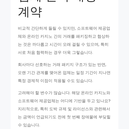
계약
비교적 간단하게 들릴 수 있지만, 소프트웨어 제공업
체와 온라인 카지노 간의 거래를 패키징하고 협상하
는 것은 까다롭고 시간이 오래 걸릴 수 있으며, 특히
서로 처음 협력하는 경우 더욱 그렇습니다.
회사마다 선호하는 거래 패키지 구조가 있는 반면,
오랜 기간 관계를 맺어온 업체는 일정 기간이 지나면
특정 경제적 이점이 적용될 수도 있습니다.
고려해야 할 변수가 많습니다. 해당 온라인 카지노와
소프트웨어 제공업체는 어디에 기반을 두고 있나요?
지리적으로, 특히 도박 규제 및 라이선스와 관련해서
는 금액이 언급되기도 전에 첫 번째 장애물에 부딪힐
수 있습니다.