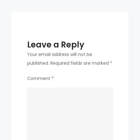
와
온
라
인
카
Leave a Reply
지
노
Your email address will not be
간
published.
Required fields are marked
*
의
Comment
*
거
래