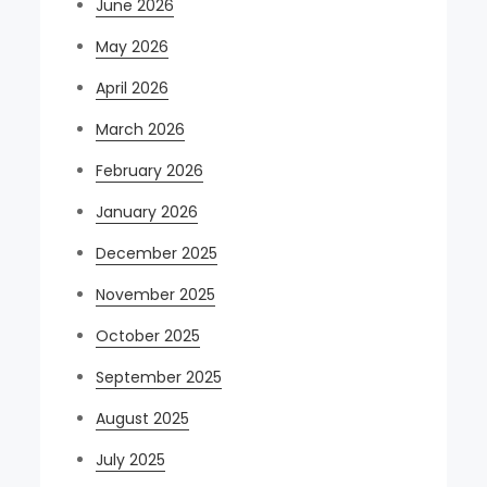
June 2026
May 2026
April 2026
March 2026
February 2026
January 2026
December 2025
November 2025
October 2025
September 2025
August 2025
July 2025