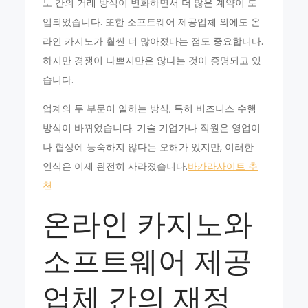
노 간의 거래 방식이 변화하면서 더 많은 계약이 도
입되었습니다. 또한 소프트웨어 제공업체 외에도 온
라인 카지노가 훨씬 더 많아졌다는 점도 중요합니다.
하지만 경쟁이 나쁘지만은 않다는 것이 증명되고 있
습니다.
업계의 두 부문이 일하는 방식, 특히 비즈니스 수행
방식이 바뀌었습니다. 기술 기업가나 직원은 영업이
나 협상에 능숙하지 않다는 오해가 있지만, 이러한
인식은 이제 완전히 사라졌습니다.
바카라사이트 추
천
온라인 카지노와
소프트웨어 제공
업체 간의 재정