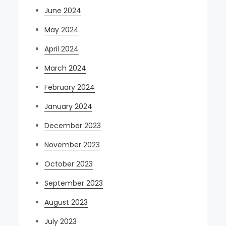
June 2024
May 2024
April 2024
March 2024
February 2024
January 2024
December 2023
November 2023
October 2023
September 2023
August 2023
July 2023