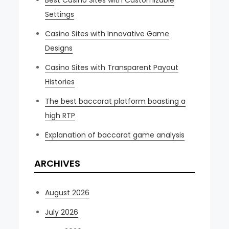
Best Casino Sites with Customizable
Settings
Casino Sites with Innovative Game
Designs
Casino Sites with Transparent Payout
Histories
The best baccarat platform boasting a
high RTP
Explanation of baccarat game analysis
ARCHIVES
August 2026
July 2026