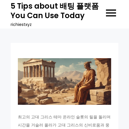
Skip
5 Tips about 배팅 플랫폼
to
You Can Use Today
content
richiestxyz
최고의 고대 그리스 테마 온라인 슬롯의 릴을 돌리며
시간을 거슬러 올라가 고대 그리스의 신비로움과 웅