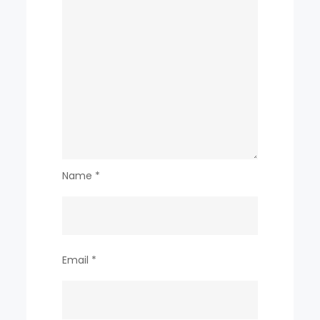
세
요
Name
*
Email
*