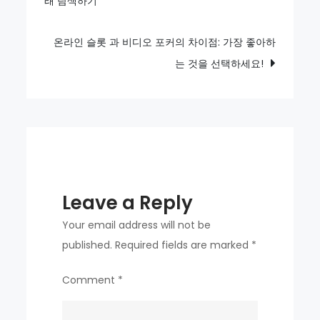
래 탐색하기
navigation
슬
롯
으
온라인 슬롯 과 비디오 포커의 차이점: 가장 좋아하
로
는 것을 선택하세요!
고
대
그
리
스
의
Leave a Reply
유
산
Your email address will not be
을
published.
Required fields are marked
*
발
Comment
*
견
하