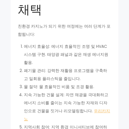
채택
친환경 카지노가 되기 위한 여정에는 여러 단계가 포
함됩니다:
에너지 효율성: 에너지 효율적인 조명 및 HVAC
시스템 구현. 태양광 패널과 같은 재생 에너지원
활용.
폐기물 관리: 강력한 재활용 프로그램을 구축하
고 일회용 플라스틱을 줄입니다.
물 절약: 물 효율적인 비품 및 조경 활용.
지속 가능한 건물 설계: 자연 채광을 극대화하고
에너지 소비를 줄이는 지속 가능한 자재와 디자
인으로 건물을 짓거나 리모델링합니다.
우리카지
노
지역사회 참여: 지역 환경 이니셔티브에 참여하