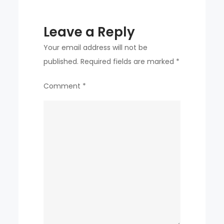
서
지
Leave a Reply
속
가
Your email address will not be
능
published.
Required fields are marked
*
성
Comment
*
수
용