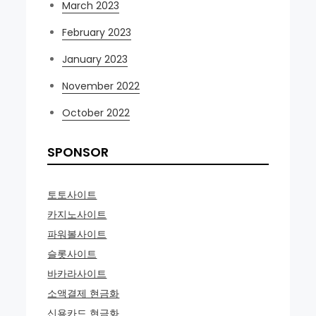
March 2023
February 2023
January 2023
November 2022
October 2022
SPONSOR
토토사이트
카지노사이트
파워볼사이트
슬롯사이트
바카라사이트
소액결제 현금화
신용카드 현금화