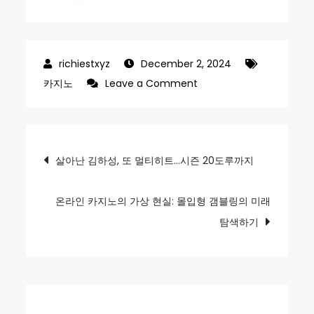
December 2, 2024
on
카지노
Leave a Comment
친
환
경
Post
살아난 김하성, 또 멀티히트…시즌 20도루까지
카
navigation
지
노:
온라인 카지노의 가상 현실: 몰입형 갬블링의 미래
게
탐색하기
임
산
업
에