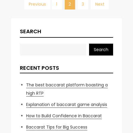
Posts
Previous
1
2
3
Next
navigation
SEARCH
Search
RECENT POSTS
The best baccarat platform boasting a
high RTP
Explanation of baccarat game analysis
How to Build Confidence in Baccarat
Baccarat Tips for Big Success