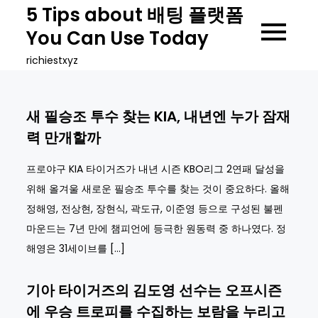
Skip
5 Tips about 배팅 플랫폼
to
You Can Use Today
content
richiestxyz
새 필승조 투수 찾는 KIA, 내년엔 누가 잠재
력 만개할까
프로야구 KIA 타이거즈가 내년 시즌 KBO리그 2연패 달성을
위해 올겨울 새로운 필승조 투수를 찾는 것이 중요하다. 올해
정해영, 전상현, 장현식, 곽도규, 이준영 등으로 구성된 불펜
마운드는 7년 만에 챔피언에 등극한 원동력 중 하나였다. 정
해영은 31세이브를 […]
기아 타이거즈의 김도영 선수는 오프시즌
에 우승 트로피를 수집하는 보람을 누리고