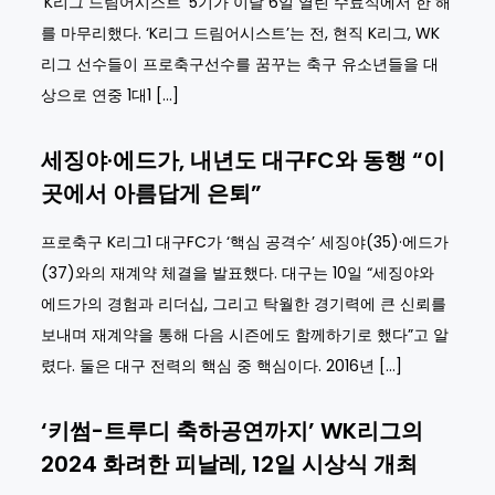
‘K리그 드림어시스트’ 5기가 이달 6일 열린 수료식에서 한 해
를 마무리했다. ‘K리그 드림어시스트’는 전, 현직 K리그, WK
리그 선수들이 프로축구선수를 꿈꾸는 축구 유소년들을 대
상으로 연중 1대1 […]
세징야·에드가, 내년도 대구FC와 동행 “이
곳에서 아름답게 은퇴”
프로축구 K리그1 대구FC가 ‘핵심 공격수’ 세징야(35)·에드가
(37)와의 재계약 체결을 발표했다. 대구는 10일 “세징야와
에드가의 경험과 리더십, 그리고 탁월한 경기력에 큰 신뢰를
보내며 재계약을 통해 다음 시즌에도 함께하기로 했다”고 알
렸다. 둘은 대구 전력의 핵심 중 핵심이다. 2016년 […]
‘키썸-트루디 축하공연까지’ WK리그의
2024 화려한 피날레, 12일 시상식 개최