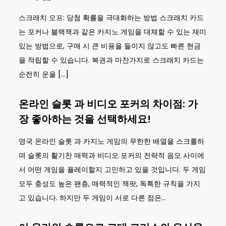
스크래치 오프: 당첨 확률을 극대화하는 방법 스크래치 카드
는 포커나 블랙잭과 같은 카지노 게임을 대체할 수 있는 재미
있는 방법으로, 구매 시 큰 비용을 들이지 않고도 빠른 현금
을 적립할 수 있습니다. 복권과 마찬가지로 스크래치 카드는
순전히 운을 […]
온라인 슬롯 과 비디오 포커의 차이점: 가
장 좋아하는 것을 선택하세요!
영국 온라인 슬롯 과 카지노 게임의 무한한 배열을 스크롤하
며 슬롯의 활기찬 매력과 비디오 포커의 전략적 음모 사이에
서 어떤 게임을 플레이할지 고민하고 있을 것입니다. 두 게임
모두 충성도 높은 팬층, 매력적인 잭팟, 독특한 규칙을 가지
고 있습니다. 하지만 두 게임이 서로 다른 점은…