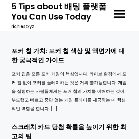
Skip
5 Tips about 배팅 플랫폼
to
You Can Use Today
content
richiestxyz
포커 칩 가치: 포커 칩 색상 및 액면가에 대
한 궁극적인 가이드
포커 칩은 모든 포커 게임의 핵심입니다. 라이브 환경에서 포
커 칩 없이 포커를 플레이하는 것은 거의 불가능합니다. 게임
을 실행하는 사람들에게는 포커 칩의 가치를 이해하는 것이
부드럽고 빠르고 중단 없는 게임 플레이를 제공하는 데 핵심
적인 역할을 합니다. […]
스크래치 카드 당첨 확률을 높이기 위한 최
고의 팁