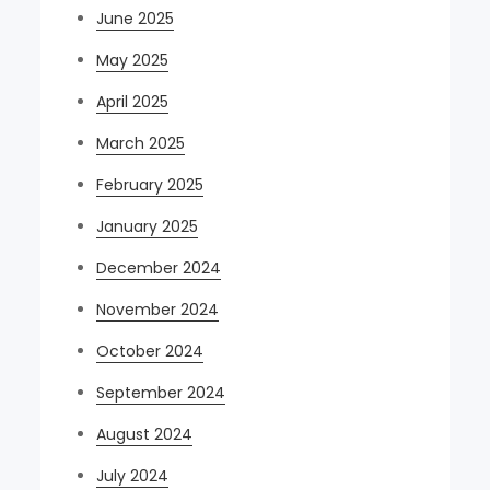
June 2025
May 2025
April 2025
March 2025
February 2025
January 2025
December 2024
November 2024
October 2024
September 2024
August 2024
July 2024