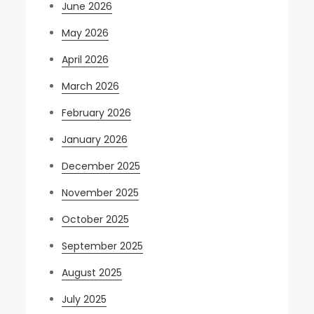
June 2026
May 2026
April 2026
March 2026
February 2026
January 2026
December 2025
November 2025
October 2025
September 2025
August 2025
July 2025