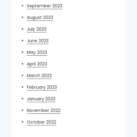
September 2023
August 2023
July 2023
June 2023
May 2023
April 2023
March 2023
February 2023
January 2023
November 2022
October 2022