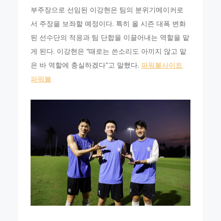
부주장으로 선임된 이강현은 팀의 분위기메이커로
서 주장을 보좌할 예정이다. 특히 올 시즌 대폭 변화
된 선수단의 적응과 팀 단합을 이끌어내는 역할을 맡
게 된다. 이강현은 “때로는 쓴소리도 아끼지 않고 맡
은 바 역할에 충실하겠다”고 말했다.
파워볼사이트
파워볼