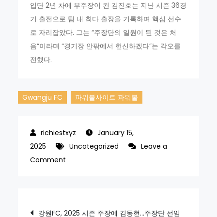
입단 2년 차에 부주장이 된 김진호는 지난 시즌 36경
기 출전으로 팀 내 최다 출장을 기록하며 핵심 선수
로 자리잡았다. 그는 “주장단의 일원이 된 것은 처
음”이라며 “경기장 안팎에서 헌신하겠다”는 각오를
전했다.
Gwangju FC
파워볼사이트 파워볼
January 15,
2025
Uncategorized
Leave a
on
Comment
광
주
FC
Post
강원FC, 2025 시즌 주장에 김동현…주장단 선임
새