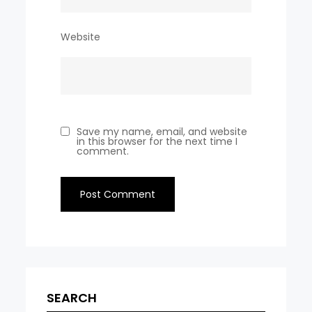
Website
Save my name, email, and website
in this browser for the next time I
comment.
SEARCH