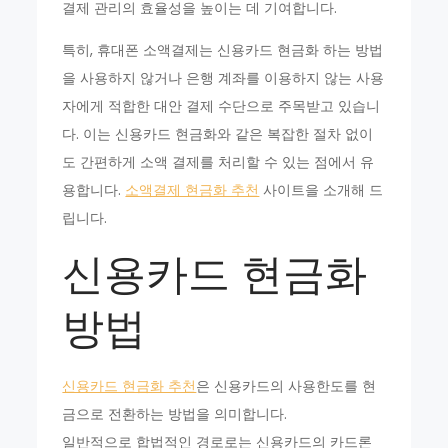
결제 관리의 효율성을 높이는 데 기여합니다.
특히, 휴대폰 소액결제는 신용카드 현금화 하는 방법
을 사용하지 않거나 은행 계좌를 이용하지 않는 사용
자에게 적합한 대안 결제 수단으로 주목받고 있습니
다. 이는 신용카드 현금화와 같은 복잡한 절차 없이
도 간편하게 소액 결제를 처리할 수 있는 점에서 유
용합니다.
소액결제 현금화 추천
사이트을 소개해 드
립니다.
신용카드 현금화
방법
신용카드 현금화 추천
은 신용카드의 사용한도를 현
금으로 전환하는 방법을 의미합니다.
일반적으로 합법적인 경로로는 신용카드의 카드론