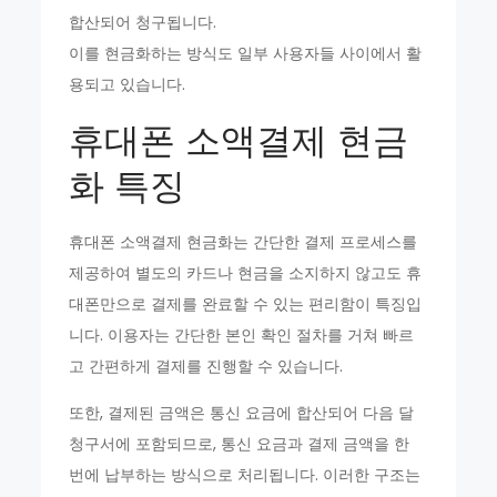
합산되어 청구됩니다.
이를 현금화하는 방식도 일부 사용자들 사이에서 활
용되고 있습니다.
휴대폰 소액결제 현금
화 특징
휴대폰 소액결제 현금화는 간단한 결제 프로세스를
제공하여 별도의 카드나 현금을 소지하지 않고도 휴
대폰만으로 결제를 완료할 수 있는 편리함이 특징입
니다. 이용자는 간단한 본인 확인 절차를 거쳐 빠르
고 간편하게 결제를 진행할 수 있습니다.
또한, 결제된 금액은 통신 요금에 합산되어 다음 달
청구서에 포함되므로, 통신 요금과 결제 금액을 한
번에 납부하는 방식으로 처리됩니다. 이러한 구조는