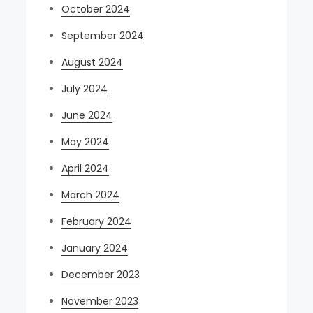
October 2024
September 2024
August 2024
July 2024
June 2024
May 2024
April 2024
March 2024
February 2024
January 2024
December 2023
November 2023