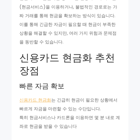
(현금서비스)을 이용하거나, 불법적인 경로로는 가
짜 거래를 통해 현금을 확보하는 방식이 있습니다.
이를 통해 긴급한 자금이 필요할 때 현금이 부족한
상황을 해결할 수 있지만, 여러 가지 위험과 문제점
을 동반할 수 있습니다.
신용카드 현금화 추천
장점
빠른 자금 확보
신용카드 현금화
는 긴급히 현금이 필요한 상황에서
빠르게 자금을 마련할 수 있는 수단입니다.
특히 현금서비스나 카드론을 이용하면 몇 분 내로 계
좌로 현금을 받을 수 있습니다