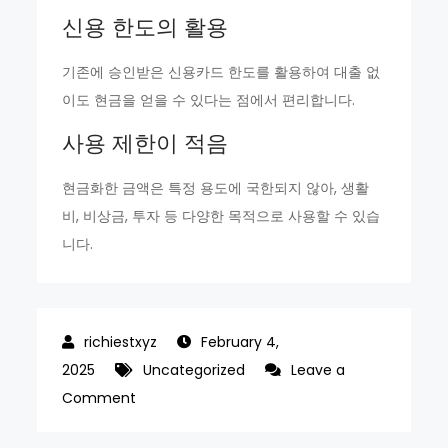
신용 한도의 활용
기존에 승인받은 신용카드 한도를 활용하여 대출 없
이도 현금을 얻을 수 있다는 점에서 편리합니다.
사용 제한이 적음
현금화한 금액은 특정 용도에 국한되지 않아, 생활
비, 비상금, 투자 등 다양한 목적으로 사용할 수 있습
니다.
February 4,
2025
Uncategorized
Leave a
on
Comment
소