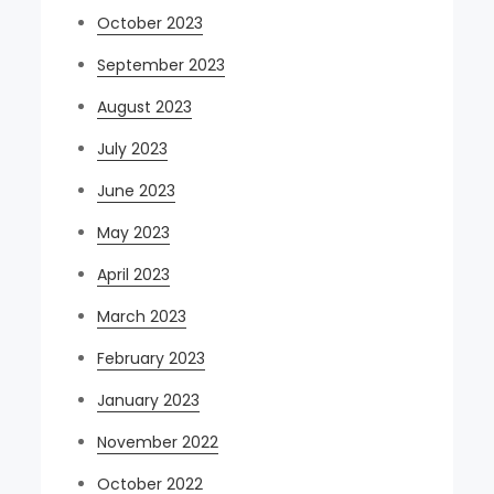
October 2023
September 2023
August 2023
July 2023
June 2023
May 2023
April 2023
March 2023
February 2023
January 2023
November 2022
October 2022