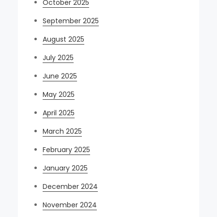
October 2025
September 2025
August 2025
July 2025
June 2025
May 2025
April 2025
March 2025
February 2025
January 2025
December 2024
November 2024