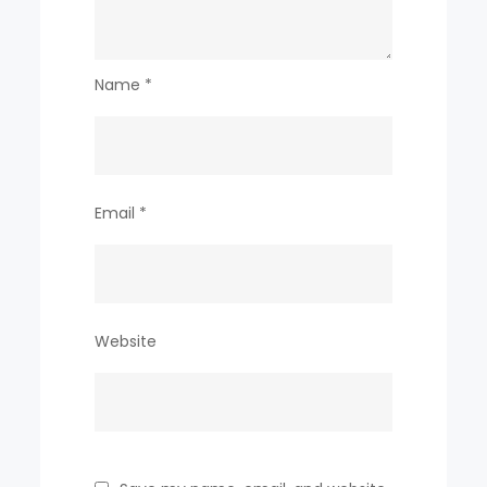
Name
*
Email
*
Website