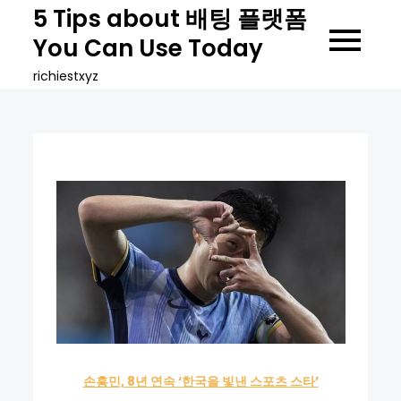
Skip
5 Tips about 배팅 플랫폼
to
You Can Use Today
content
richiestxyz
손흥민, 8년 연속 ‘한국을 빛낸 스포츠 스타’