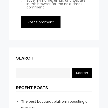
Save my name, email, and website
in this browser for the next time I
comment.
SEARCH
Search
RECENT POSTS
The best baccarat platform boasting a