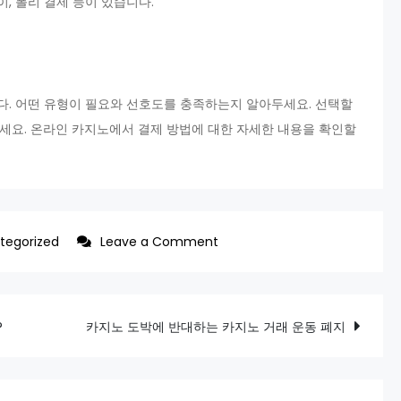
페이, 폴리 결제 등이 있습니다.
다. 어떤 유형이 필요와 선호도를 충족하는지 알아두세요. 선택할
려하세요. 온라인 카지노에서 결제 방법에 대한 자세한 내용을 확인할
on
tegorized
Leave a Comment
캐
나
다
?
카지노 도박에 반대하는 카지노 거래 운동 폐지
온
라
인