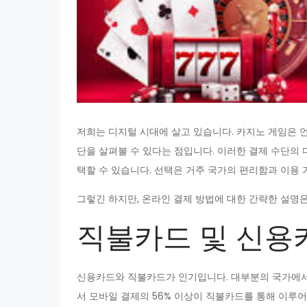
저희는 디지털 시대에 살고 있습니다. 카지노 게임은 언
단을 살펴볼 수 있다는 점입니다. 이러한 결제 수단의 
택할 수 있습니다. 선택은 거주 국가의 편리함과 이용 
그렇긴 하지만, 온라인 결제 방법에 대한 간략한 설명은
직불카드 및 신용
신용카드와 직불카드가 인기입니다. 대부분의 국가에서는
서 모바일 결제의 56% 이상이 직불카드를 통해 이루어