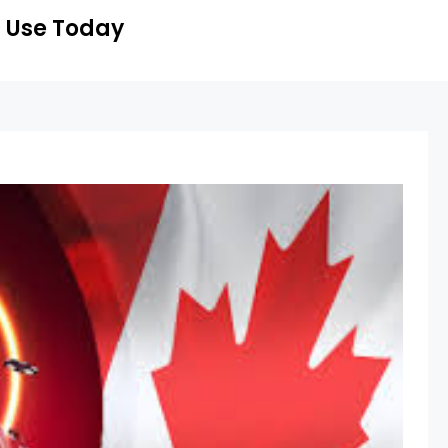
 Use Today