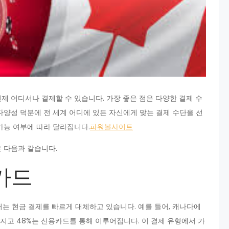
제 어디서나 결제할 수 있습니다. 가장 좋은 점은 다양한 결제 수
다양성 덕분에 전 세계 어디에 있든 자신에게 맞는 결제 수단을 선
가능 여부에 따라 달라집니다.
파워볼사이트
 다음과 같습니다.
카드
 현금 결제를 빠르게 대체하고 있습니다. 예를 들어, 캐나다에
지고 48%는 신용카드를 통해 이루어집니다. 이 결제 유형에서 가