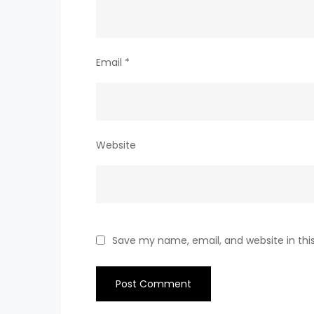
Email
*
Website
Save my name, email, and website in thi