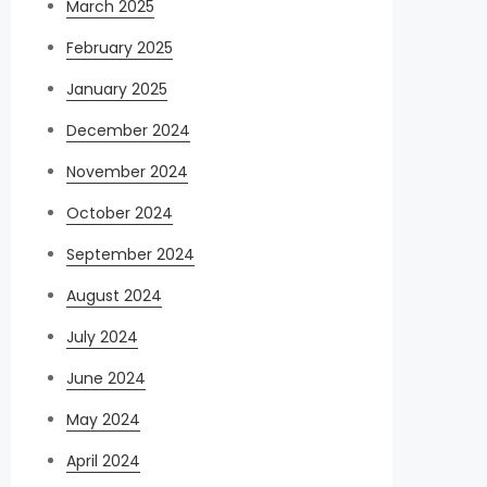
March 2025
February 2025
January 2025
December 2024
November 2024
October 2024
September 2024
August 2024
July 2024
June 2024
May 2024
April 2024