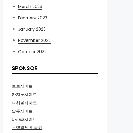
March 2023
February 2023
January 2023
November 2022
October 2022
SPONSOR
토토사이트
카지노사이트
파워볼사이트
슬롯사이트
바카라사이트
소액결제 현금화