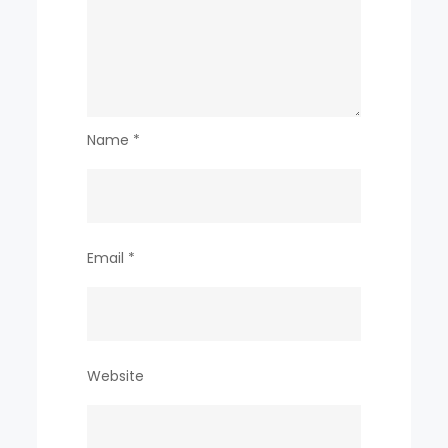
성
공
적
으
로
Name
*
마
치
고
귀
Email
*
국
Website