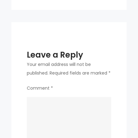
축
구
하
겠
다”
강
Leave a Reply
원
FC,
Your email address will not be
튀
published.
Required fields are marked
*
르
Comment
*
키
예
전
지
훈
련