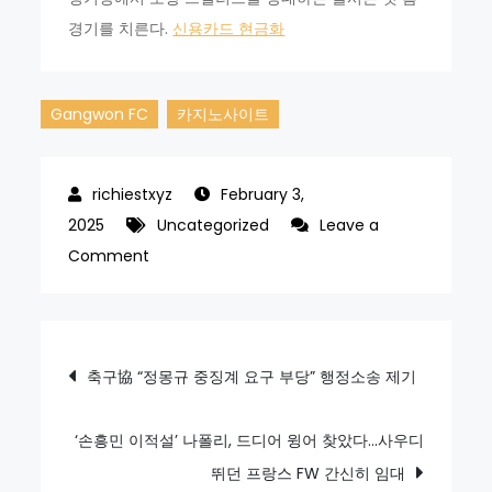
경기를 치른다.
신용카드 현금화
Gangwon FC
카지노사이트
February 3,
2025
Uncategorized
Leave a
on
Comment
“팬
들
이
Post
축구協 “정몽규 중징계 요구 부당” 행정소송 제기
즐
navigation
거
워
‘손흥민 이적설’ 나폴리, 드디어 윙어 찾았다…사우디
할
뛰던 프랑스 FW 간신히 임대