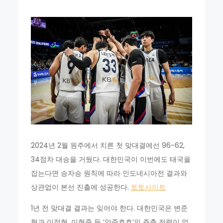
2024년 2월 원주에서 치른 첫 맞대결에선 96-62,
34점차 대승을 거뒀다. 대한민국이 이번에도 태국을
잡는다면 승자승 원칙에 따라 인도네시아전 결과와
상관없이 본선 진출에 성공한다.
토토사이트
1년 전 맞대결 결과는 잊어야 한다. 대한민국은 변준
형과 이정현, 이현중 등 ‘안준호호’의 주축 전력이 없