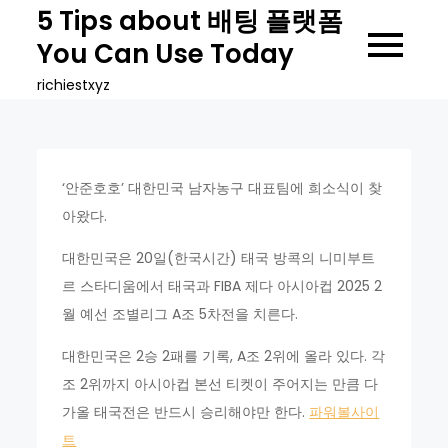
Skip
5 Tips about 배팅 플랫폼
to
You Can Use Today
content
richiestxyz
‘안준호호’ 대한민국 남자농구 대표팀에 희소식이 찾
아왔다.
대한민국은 20일(한국시간) 태국 방콕의 니미부트
르 스타디움에서 태국과 FIBA 제다 아시아컵 2025 2
월 예선 조별리그 A조 5차전을 치른다.
대한민국은 2승 2패를 기록, A조 2위에 올라 있다. 각
조 2위까지 아시아컵 본선 티켓이 주어지는 만큼 다
가올 태국전은 반드시 승리해야만 한다.
파워볼사이
트