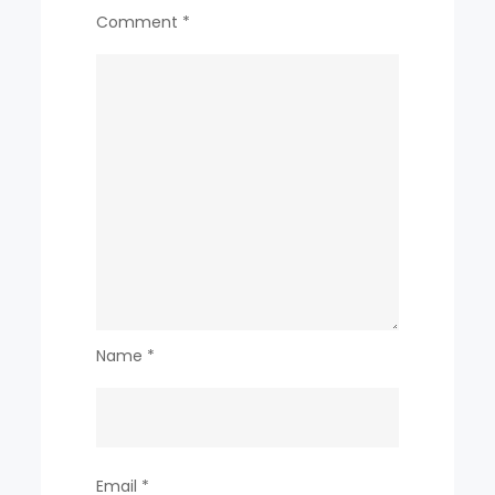
Comment
*
국
농
구
대
표
팀,
브
루
닉
·
리
Name
*
쉬
·
모
건
Email
*
막