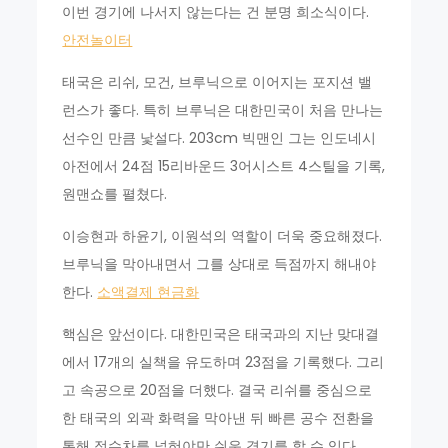
이번 경기에 나서지 않는다는 건 분명 희소식이다.
안전놀이터
태국은 리쉬, 모건, 브루닉으로 이어지는 포지션 밸
런스가 좋다. 특히 브루닉은 대한민국이 처음 만나는
선수인 만큼 낯설다. 203cm 빅맨인 그는 인도네시
아전에서 24점 15리바운드 3어시스트 4스틸을 기록,
원맨쇼를 펼쳤다.
이승현과 하윤기, 이원석의 역할이 더욱 중요해졌다.
브루닉을 막아내면서 그를 상대로 득점까지 해내야
한다.
소액결제 현금화
핵심은 앞선이다. 대한민국은 태국과의 지난 맞대결
에서 17개의 실책을 유도하며 23점을 기록했다. 그리
고 속공으로 20점을 더했다. 결국 리쉬를 중심으로
한 태국의 외곽 화력을 막아낸 뒤 빠른 공수 전환을
통해 점수차를 넓혀야만 쉬운 경기를 할 수 있다.