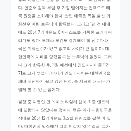
다. 안준호 감독 부임 후 가장 떨어지는 전력으로 태
국 원정을 소화해야 한다. 반면 태국은 독일 출신 귀
화선수 마틴 브루닉이 합류했다. 그리고 1년 전 대패
에도 26점 7리바운드 6어시스트를 기록한 프레데릭
리쉬도 있다. 모제스 모건도 경계해야 할 선수다.태
국은 귀화선수가 있고 없고의 차이가 큰 팀이다. 대
한민국에 대패를 당했을 때는 브루닉이 없었다. 그러
나 그가 합류한 후, 11월 예선에서 인도네시아를 112-
71로 크게 꺾었다. 당시의 인도네시아는 대한민국을
패배 직전까지 끌고 갔던 난적, 즉 지금의 태국은 가
볍게 볼 수 없는 팀이다.
불행 중 다행인 건 에이스 타일러 램이 최종 엔트리
에 포함되지 않았다는 것이다. 램은 과거 대한민국을
상대로 28점 12리바운드 3스틸 원맨쇼를 펼친 바 있
다. 대한민국 입장에선 그리 반갑지 않은 얼굴. 그가