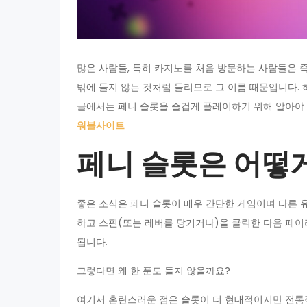
많은 사람들, 특히 카지노를 처음 방문하는 사람들은 즉
밖에 들지 않는 것처럼 들리므로 그 이름 때문입니다. 
글에서는 페니 슬롯을 즐겁게 플레이하기 위해 알아야 
워볼사이트
페니 슬롯은 어떻
좋은 소식은 페니 슬롯이 매우 간단한 게임이며 다른 
하고 스핀(또는 레버를 당기거나)을 클릭한 다음 페
됩니다.
그렇다면 왜 한 푼도 들지 않을까요?
여기서 혼란스러운 점은 슬롯이 더 현대적이지만 전통