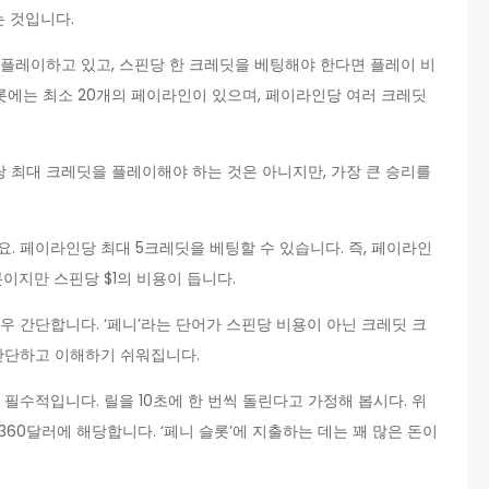
는 것입니다.
플레이하고 있고, 스핀당 한 크레딧을 베팅해야 한다면 플레이 비
롯에는 최소 20개의 페이라인이 있으며, 페이라인당 여러 크레딧
 최대 크레딧을 플레이해야 하는 것은 아니지만, 가장 큰 승리를
요. 페이라인당 최대 5크레딧을 베팅할 수 있습니다. 즉, 페이라인
슬롯이지만 스핀당 $1의 비용이 듭니다.
 간단합니다. ‘페니’라는 단어가 스핀당 비용이 아닌 크레딧 크
간단하고 이해하기 쉬워집니다.
필수적입니다. 릴을 10초에 한 번씩 돌린다고 가정해 봅시다. 위
60달러에 해당합니다. ‘페니 슬롯’에 지출하는 데는 꽤 많은 돈이