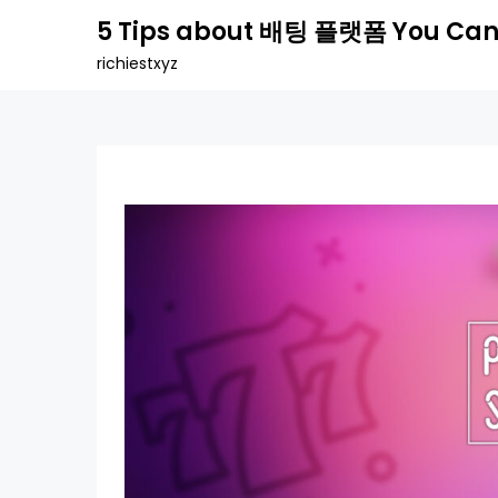
Skip
5 Tips about 배팅 플랫폼 You Can
to
richiestxyz
content