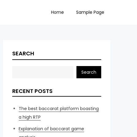
Home
Sample Page
SEARCH
Search
RECENT POSTS
The best baccarat platform boasting
a high RTP
Explanation of baccarat game