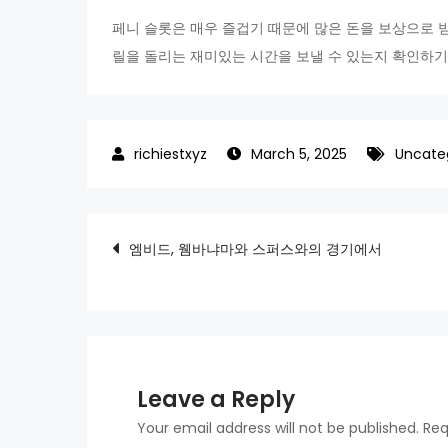
페니 슬롯은 매우 즐겁기 때문에 많은 돈을 보상으로 받
릴을 돌리는 재미있는 시간을 보낼 수 있는지 확인하기
March 5, 2025
Uncate
Post
엠비드, 웸바냐마와 스퍼스와의 경기에서
navigation
Leave a Reply
Your email address will not be published.
Req