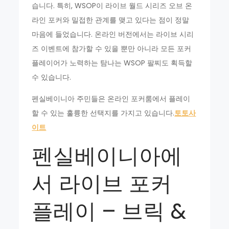
습니다. 특히, WSOP이 라이브 월드 시리즈 오브 온
라인 포커와 밀접한 관계를 맺고 있다는 점이 정말
마음에 들었습니다. 온라인 버전에서는 라이브 시리
즈 이벤트에 참가할 수 있을 뿐만 아니라 모든 포커
플레이어가 노력하는 탐나는 WSOP 팔찌도 획득할
수 있습니다.
펜실베이니아 주민들은 온라인 포커룸에서 플레이
할 수 있는 훌륭한 선택지를 가지고 있습니다.
토토사
이트
펜실베이니아에
서 라이브 포커
플레이 – 브릭 &