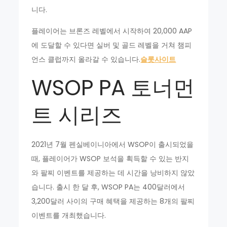
니다.
플레이어는 브론즈 레벨에서 시작하여 20,000 AAP
에 도달할 수 있다면 실버 및 골드 레벨을 거쳐 챔피
언스 클럽까지 올라갈 수 있습니다.
슬롯사이트
WSOP PA 토너먼
트 시리즈
2021년 7월 펜실베이니아에서 WSOP이 출시되었을
때, 플레이어가 WSOP 보석을 획득할 수 있는 반지
와 팔찌 이벤트를 제공하는 데 시간을 낭비하지 않았
습니다. 출시 한 달 후, WSOP PA는 400달러에서
3,200달러 사이의 구매 혜택을 제공하는 8개의 팔찌
이벤트를 개최했습니다.