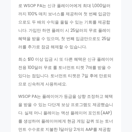
로 WSOP PA는 신규 플레이어에게 최대 1,000달러
까지 100% 매치 보너스를 제공하여 첫 번째 입금만
으로도 두 배의 수익을 올릴 수 있는 기회를 제공합
니다. 가입만 하면 플레이 시 25달러의 무료 플레이
혜택을 받을 수 있으며, 첫 번째 입금만으로도 25달
러를 추가로 잠금 해제할 수 있습니다.
최소 $10 이상 입금 시 또 다른 혜택은 신규 플레이어
전용 100달러 무료 롤 토너먼트 티켓 7매를 받을 수
있다는 점입니다. 토너먼트 티켓은 7일 후에 만료되
므로 신속하게 사용하세요.
WSOP PA는 플레이어가 등급을 상향 조정하고 혜택
을 받을 수 있는 다단계 보상 프로그램도 제공했습니
다. 실제 머니 플레이는 액션 플레이어 포인트(AAP)
를 생성하여 플레이어에게 현금 게임 갈퀴 또는 토너
먼트 수수료로 지불한 1달러당 2개의 AAP를 제공합