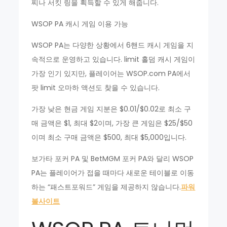
찌나 서킷 링을 획득할 수 있게 해줍니다.
WSOP PA 캐시 게임 이용 가능
WSOP PA는 다양한 상황에서 6핸드 캐시 게임을 지
속적으로 운영하고 있습니다. limit 홀덤 캐시 게임이
가장 인기 있지만, 플레이어는 WSOP.com PA에서
팟 limit 오마하 액션도 찾을 수 있습니다.
가장 낮은 현금 게임 지분은 $0.01/$0.02로 최소 구
매 금액은 $1, 최대 $2이며, 가장 큰 게임은 $25/$50
이며 최소 구매 금액은 $500, 최대 $5,000입니다.
보가타 포커 PA 및 BetMGM 포커 PA와 달리 WSOP
PA는 플레이어가 접을 때마다 새로운 테이블로 이동
하는 “패스트포워드” 게임을 제공하지 않습니다.
파워
볼사이트