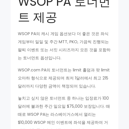
WSOP PA 토너먼
트 제공
WSOP PA의 캐시 게임 옵션보다 더 좋은 것은 좌식
게임부터 일일 및 주간 MTT, PKO, 가끔씩 진행되는
팔찌 이벤트 또는 서킷 시리즈까지 모든 것을 포함하
는 토너먼트 옵션입니다.
WSOP.com PA의 토너먼트는 limit 홀덤과 팟 limit
오마하 형식으로 제공되며 최저 1달러에서 최고 215
달러까지 다양한 금액이 책정되어 있습니다.
놓치고 싶지 않은 토너먼트 중 하나는 입장료가 100
달러에 불과한 주간 일요일 $75,000 보장입니다. 때
때로 WSOP PA는 라스베이거스에서 열리는
$10,000 WSOP 메인 이벤트에 좌석을 제공하여 거