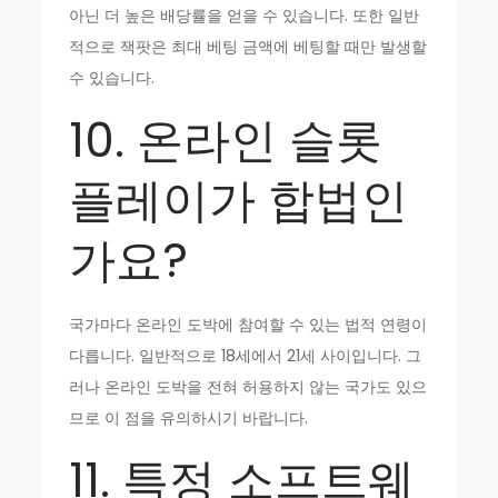
아닌 더 높은 배당률을 얻을 수 있습니다. 또한 일반
적으로 잭팟은 최대 베팅 금액에 베팅할 때만 발생할
수 있습니다.
10. 온라인 슬롯
플레이가 합법인
가요?
국가마다 온라인 도박에 참여할 수 있는 법적 연령이
다릅니다. 일반적으로 18세에서 21세 사이입니다. 그
러나 온라인 도박을 전혀 허용하지 않는 국가도 있으
므로 이 점을 유의하시기 바랍니다.
11. 특정 소프트웨