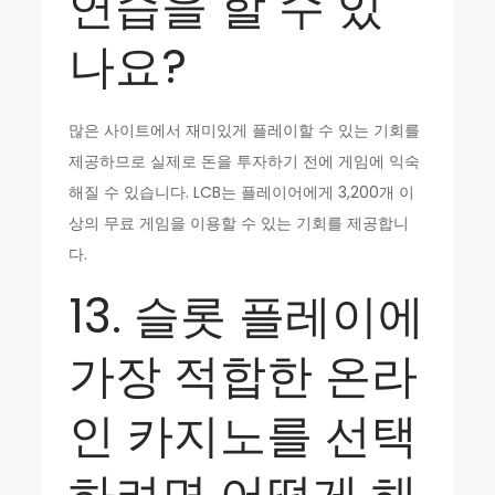
연습을 할 수 있
나요?
많은 사이트에서 재미있게 플레이할 수 있는 기회를
제공하므로 실제로 돈을 투자하기 전에 게임에 익숙
해질 수 있습니다. LCB는 플레이어에게 3,200개 이
상의 무료 게임을 이용할 수 있는 기회를 제공합니
다.
13. 슬롯 플레이에
가장 적합한 온라
인 카지노를 선택