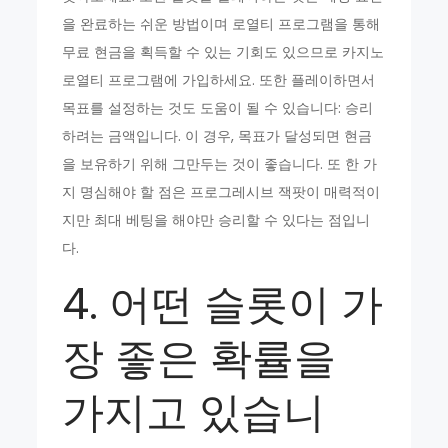
을 완료하는 쉬운 방법이며 로열티 프로그램을 통해
무료 현금을 획득할 수 있는 기회도 있으므로 카지노
로열티 프로그램에 가입하세요. 또한 플레이하면서
목표를 설정하는 것도 도움이 될 수 있습니다: 승리
하려는 금액입니다. 이 경우, 목표가 달성되면 현금
을 보유하기 위해 그만두는 것이 좋습니다. 또 한 가
지 명심해야 할 점은 프로그레시브 잭팟이 매력적이
지만 최대 베팅을 해야만 승리할 수 있다는 점입니
다.
4. 어떤 슬롯이 가
장 좋은 확률을
가지고 있습니