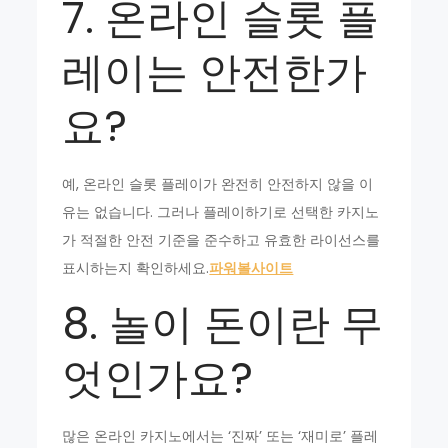
7. 온라인 슬롯 플
레이는 안전한가
요?
예, 온라인 슬롯 플레이가 완전히 안전하지 않을 이
유는 없습니다. 그러나 플레이하기로 선택한 카지노
가 적절한 안전 기준을 준수하고 유효한 라이선스를
표시하는지 확인하세요.
파워볼사이트
8. 놀이 돈이란 무
엇인가요?
많은 온라인 카지노에서는 ‘진짜’ 또는 ‘재미로’ 플레