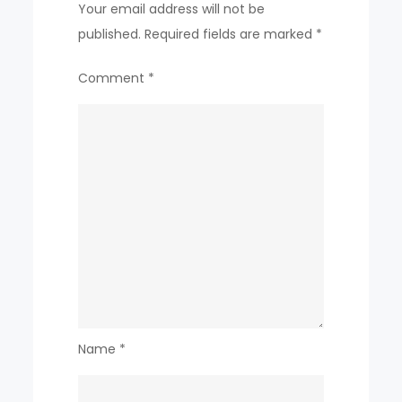
Your email address will not be
published.
Required fields are marked
*
Comment
*
Name
*