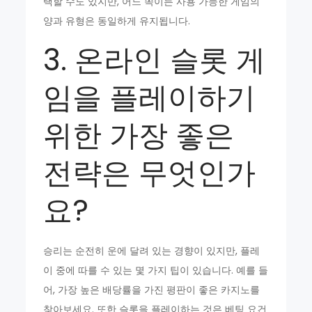
택할 수도 있지만, 어느 쪽이든 사용 가능한 게임의
양과 유형은 동일하게 유지됩니다.
3. 온라인 슬롯 게
임을 플레이하기
위한 가장 좋은
전략은 무엇인가
요?
승리는 순전히 운에 달려 있는 경향이 있지만, 플레
이 중에 따를 수 있는 몇 가지 팁이 있습니다. 예를 들
어, 가장 높은 배당률을 가진 평판이 좋은 카지노를
찾아보세요. 또한 슬롯을 플레이하는 것은 베팅 요건