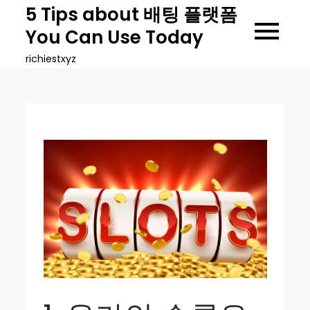
Skip
5 Tips about 배팅 플랫폼
to
You Can Use Today
content
richiestxyz