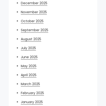
December 2025
November 2025
October 2025
September 2025
August 2025
July 2025
June 2025
May 2025
April 2025
March 2025
February 2025
January 2025