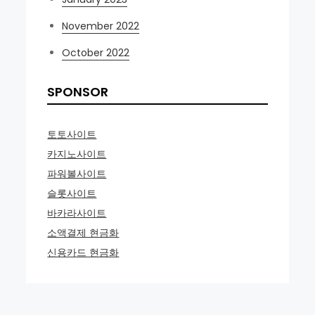
November 2022
October 2022
SPONSOR
토토사이트
카지노사이트
파워볼사이트
슬롯사이트
바카라사이트
소액결제 현금화
신용카드 현금화