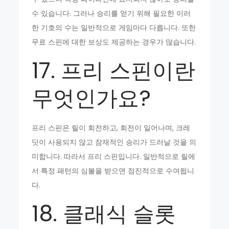
수 있습니다. 그러나 승리를 얻기 위해 필요한 이러
한 기호의 수는 일반적으로 게임마다 다릅니다. 또한
무료 스핀에 대한 보상도 제공하는 경우가 많습니다.
17. 프리 스핀이란
무엇인가요?
프리 스핀은 릴이 회전하고, 회전이 일어나며, 크레
딧이 사용되지 않고 잠재적인 승리가 드러날 것을 의
미합니다. 따라서 프리 스핀입니다. 일반적으로 릴에
서 특정 패턴의 심볼을 받으면 점진적으로 수여됩니
다.
18. 클래식 슬롯