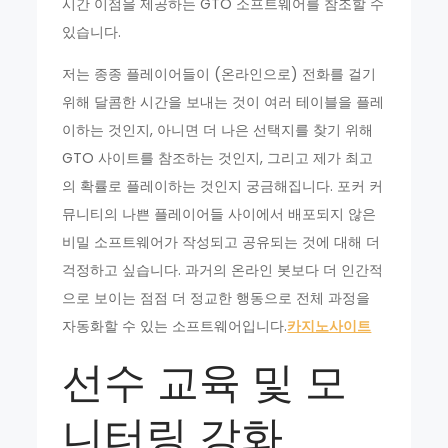
시간 이점을 제공하는 GTO 소프트웨어를 참조할 수
있습니다.
저는 종종 플레이어들이 (온라인으로) 전화를 걸기
위해 달콤한 시간을 보내는 것이 여러 테이블을 플레
이하는 것인지, 아니면 더 나은 선택지를 찾기 위해
GTO 사이트를 참조하는 것인지, 그리고 제가 최고
의 확률로 플레이하는 것인지 궁금해집니다. 포커 커
뮤니티의 나쁜 플레이어들 사이에서 배포되지 않은
비밀 소프트웨어가 작성되고 공유되는 것에 대해 더
걱정하고 싶습니다. 과거의 온라인 봇보다 더 인간적
으로 보이는 점점 더 정교한 행동으로 전체 과정을
자동화할 수 있는 소프트웨어입니다.
카지노사이트
선수 교육 및 모
니터링 강화