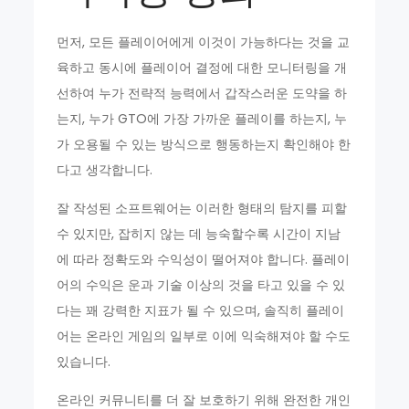
먼저, 모든 플레이어에게 이것이 가능하다는 것을 교
육하고 동시에 플레이어 결정에 대한 모니터링을 개
선하여 누가 전략적 능력에서 갑작스러운 도약을 하
는지, 누가 GTO에 가장 가까운 플레이를 하는지, 누
가 오용될 수 있는 방식으로 행동하는지 확인해야 한
다고 생각합니다.
잘 작성된 소프트웨어는 이러한 형태의 탐지를 피할
수 있지만, 잡히지 않는 데 능숙할수록 시간이 지남
에 따라 정확도와 수익성이 떨어져야 합니다. 플레이
어의 수익은 운과 기술 이상의 것을 타고 있을 수 있
다는 꽤 강력한 지표가 될 수 있으며, 솔직히 플레이
어는 온라인 게임의 일부로 이에 익숙해져야 할 수도
있습니다.
온라인 커뮤니티를 더 잘 보호하기 위해 완전한 개인