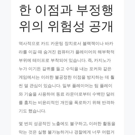
한 이점과 부정행
위의 위험성 공개
역사적으로 카드 카운팅 장치로서 블랙잭이나 바카
라를 이길 때 숨겨진 컴퓨터가 플레이어의 해부학적
부위에 테이프로 부착되어 있습니다. 즉, 카지노가
누가 이기든 갈퀴를 들고 수익을 내는 포커와 같은
게임에서는 이러한 불공정한 이점을 방지하는 데 훨
씬 덜 관심이 있습니다. 일부 플레이어는 팀 플레이
와 기술을 사용하여 동료 라운더로부터 수백만 달러
를 훔치는 비윤리적인 개인을 폭로하기 위해 반격하
기도 했습니다.
몇 번의 성공적인 노출에도 불구하고, 이러한 활동을
막는 것은 실행 불가능하거나 경찰에게 너무 어렵거