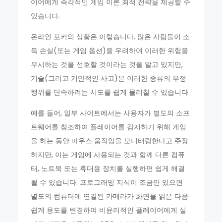
이어에게 즉각적인 게임 이론 최적 전략을 제공할 수
있습니다.
온라인 포커의 상황은 이렇습니다. 많은 사람들이 소
득 손실(또는 게임 옵션)을 우려하여 이러한 위험을
무시하는 것을 선호할 것이라는 것을 알고 있지만,
기술(그리고 기만적인 사고)은 이러한 종류의 부정
행위를 단속하려는 시도를 쉽게 물리칠 수 있습니다.
예를 들어, 일부 사이트에서는 사용자가 별도의 소프
트웨어를 참조하여 플레이어를 감지하기 위해 게임
을 하는 동안 마우스 움직임을 모니터링한다고 주장
하지만, 이는 게임에 사용되는 것과 함께 다른 컴퓨
터, 노트북 또는 휴대용 장치를 실행하면 쉽게 해결
될 수 있습니다. 프로그래밍 지식이 조금만 있으면
별도의 컴퓨터에 연결된 카메라가 화면을 읽은 다음
쉽게 용도를 변경하여 비윤리적인 플레이어에게 실