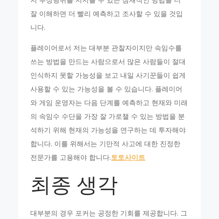
잘 이해하면 더 빨리 예측하고 조사할 수 있을 것입
니다.
플레이어로서 저는 대부분 관찰자이지만 속임수를
쓰는 방법을 만드는 사람으로서 많은 사람들이 절대
인식하지 못할 가능성을 보고 내일 사기꾼들이 쉽게
사용할 수 있는 가능성을 볼 수 있습니다. 플레이어
와 게임 운영자는 다음 단계를 예측하고 현재와 미래
의 속임수 수단을 가장 잘 가로챌 수 있는 방법을 분
석하기 위해 현재의 가능성을 연구하는 데 투자해야
합니다. 이를 위해서는 기만적 사고에 대한 진정한
전문가를 고용해야 합니다.
토토사이트
최종 생각
대부분의 경우 포커는 공정한 기회를 제공합니다. 그