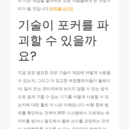
히 이는 게임을 좋아하는 모든 사람들에게 큰 걱정거
리가 될 것입니다.
파워볼사이트
기술이 포커를 파
괴할 수 있을까
요?
지금 당장 필요한 것은 기술이 게임에 어떻게 사용될
수 있는지, 그리고 더 정교한 부정행위자들이 플레이
어, 딜러 또는 관리자에게 보이지 않을 수 있는 방식
으로 쉽게 구할 수 있는 기기를 어떻게 사용할 수 있
는지에 대한 훨씬 더 나은 이해입니다. 비행 중에 범
위를 확인하는 것부터 RFID 시스템에서 가로채는 데
이터를 받거나 철도에서 몰래 선수를 코칭하는 것까
지 부정행위를 저지를 수 있는 잠재적인 방법을 더