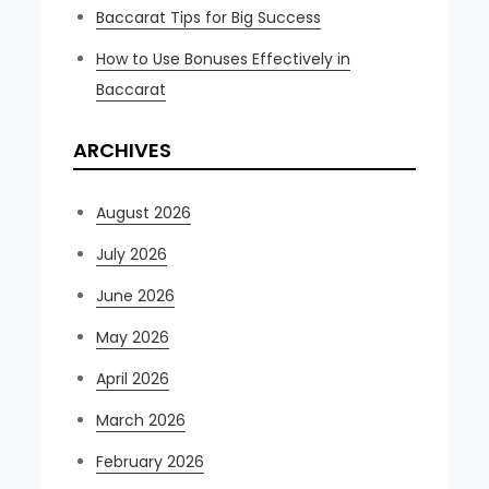
Baccarat Tips for Big Success
How to Use Bonuses Effectively in
Baccarat
ARCHIVES
August 2026
July 2026
June 2026
May 2026
April 2026
March 2026
February 2026