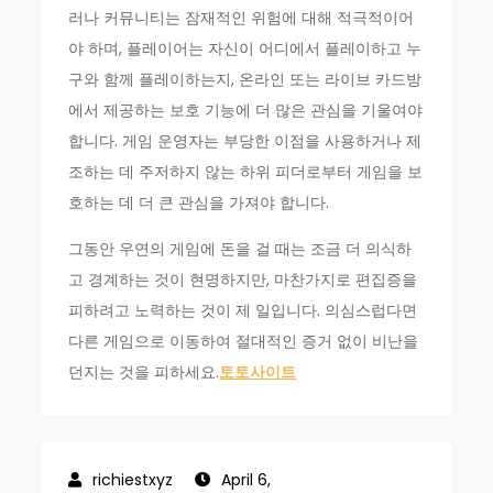
러나 커뮤니티는 잠재적인 위험에 대해 적극적이어
야 하며, 플레이어는 자신이 어디에서 플레이하고 누
구와 함께 플레이하는지, 온라인 또는 라이브 카드방
에서 제공하는 보호 기능에 더 많은 관심을 기울여야
합니다. 게임 운영자는 부당한 이점을 사용하거나 제
조하는 데 주저하지 않는 하위 피더로부터 게임을 보
호하는 데 더 큰 관심을 가져야 합니다.
그동안 우연의 게임에 돈을 걸 때는 조금 더 의식하
고 경계하는 것이 현명하지만, 마찬가지로 편집증을
피하려고 노력하는 것이 제 일입니다. 의심스럽다면
다른 게임으로 이동하여 절대적인 증거 없이 비난을
던지는 것을 피하세요.
토토사이트
April 6,