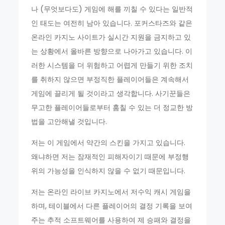
나 (무엇보다도) 게임에 해를 끼칠 수 있다는 일반적
인 태도는 여전히 남아 있습니다. 포커스타즈와 같은
온라인 카지노 사이트가 실시간 지원을 금지하고 있
는 상황에서 올바른 방향으로 나아가고 있습니다. 이
러한 시스템을 더 위험하고 어렵게 만들기 위한 조치
를 취하지 않으면 부정직한 플레이어들은 계속해서
게임에 끌리게 될 것이라고 생각합니다. 사기꾼들은
무고한 플레이어들로부터 훔칠 수 있는 더 정교한 방
법을 고안해낼 것입니다.
저는 이 게임에서 약간의 스킨을 가지고 있습니다.
왜냐하면 저는 잠재적인 피해자이기 때문에 부정행
위의 가능성을 인식하지 않을 수 없기 때문입니다.
저는 온라인 라이브 카지노에서 저수익 캐시 게임을
하며, 테이블에서 다른 플레이어의 결정 기록을 보여
주는 추적 소프트웨어를 사용하여 제 승패와 결정을