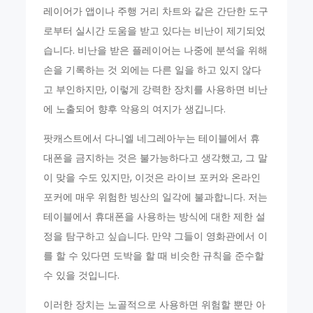
레이어가 앱이나 주행 거리 차트와 같은 간단한 도구
로부터 실시간 도움을 받고 있다는 비난이 제기되었
습니다. 비난을 받은 플레이어는 나중에 분석을 위해
손을 기록하는 것 외에는 다른 일을 하고 있지 않다
고 부인하지만, 이렇게 강력한 장치를 사용하면 비난
에 노출되어 향후 악용의 여지가 생깁니다.
팟캐스트에서 다니엘 네그레아누는 테이블에서 휴
대폰을 금지하는 것은 불가능하다고 생각했고, 그 말
이 맞을 수도 있지만, 이것은 라이브 포커와 온라인
포커에 매우 위험한 빙산의 일각에 불과합니다. 저는
테이블에서 휴대폰을 사용하는 방식에 대한 제한 설
정을 탐구하고 싶습니다. 만약 그들이 영화관에서 이
를 할 수 있다면 도박을 할 때 비슷한 규칙을 준수할
수 있을 것입니다.
이러한 장치는 노골적으로 사용하면 위험할 뿐만 아