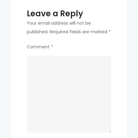
Leave a Reply
Your email address will not be
published.
Required fields are marked
*
Comment
*