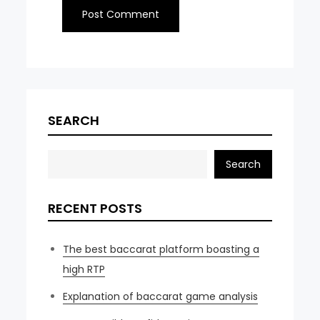
SEARCH
Search
RECENT POSTS
The best baccarat platform boasting a
high RTP
Explanation of baccarat game analysis