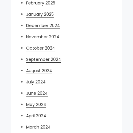
February 2025
January 2025
December 2024
November 2024
October 2024
September 2024
August 2024
July 2024
June 2024
May 2024
April 2024
March 2024