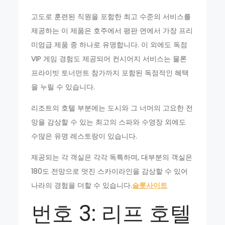
고도로 훈련된 직원을 포함한 최고 수준의 서비스를
제공하는 이 제품은 호주에서 평판 면에서 가장 프리
미엄급 제품 중 하나로 유명합니다. 이 외에도 독점
VIP 게임 경험도 제공되어 컨시어지 서비스는 물론
프라이빗 토너먼트 참가까지 포함된 독점적인 혜택
을 누릴 수 있습니다.
리조트의 호텔 부분에는 도시와 그 너머의 고요한 전
망을 감상할 수 있는 최고의 스파와 수영장 외에도
수많은 유명 레스토랑이 있습니다.
제공되는 각 객실은 각각 독특하며, 대부분의 객실은
180도 전망으로 멋진 스카이라인을 감상할 수 있어
나라의 경험을 더할 수 있습니다.
슬롯사이트
번호 3: 리프 호텔