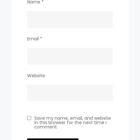
Name
*
Email
*
Website
Save my name, email, and website
in this browser for the next time I
comment.