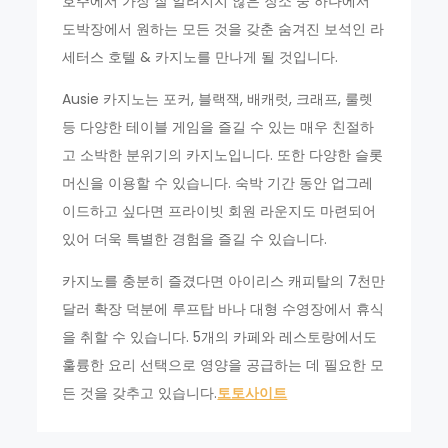
호주에서 가장 잘 알려지지 않은 장소 중 하나에서
도박장에서 원하는 모든 것을 갖춘 숨겨진 보석인 라
세터스 호텔 & 카지노를 만나게 될 것입니다.
Ausie 카지노는 포커, 블랙잭, 배캐럿, 크래프, 룰렛
등 다양한 테이블 게임을 즐길 수 있는 매우 친절하
고 소박한 분위기의 카지노입니다. 또한 다양한 슬롯
머신을 이용할 수 있습니다. 숙박 기간 동안 업그레
이드하고 싶다면 프라이빗 회원 라운지도 마련되어
있어 더욱 특별한 경험을 즐길 수 있습니다.
카지노를 충분히 즐겼다면 아이리스 캐피탈의 7천만
달러 확장 덕분에 루프탑 바나 대형 수영장에서 휴식
을 취할 수 있습니다. 5개의 카페와 레스토랑에서도
훌륭한 요리 선택으로 영양을 공급하는 데 필요한 모
든 것을 갖추고 있습니다.
토토사이트