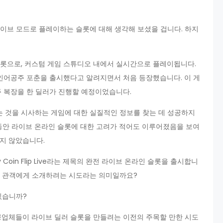
이브 모드로 플레이하는 슬롯에 대해 생각해 보셨을 겁니다. 하지
슬롯으로, 커스텀 게임 스튜디오 내에서 실시간으로 플레이됩니다.
 인어공주 포춘을 출시했다고 알려지면서 처음 등장했습니다. 이 게
주 복장을 한 딜러가 진행할 예정이었습니다.
 것을 시사하는 게임에 대한 실질적인 정보를 찾는 데 성공하지
 동안 라이브 온라인 슬롯에 대한 고려가 적어도 이루어졌음을 보여
지 않았습니다.
y Coin Flip Live라는 제목의 완전 라이브 온라인 슬롯을 출시합니
 장르를 관객에게 소개하려는 시도라는 의미일까요?
있습니까?
공업체들이 라이브 딜러 슬롯을 만들려는 이전의 주목할 만한 시도