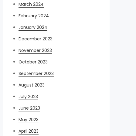
March 2024
February 2024
January 2024
December 2023
November 2023
October 2023
September 2023
August 2023
July 2023
June 2023
May 2023
April 2023