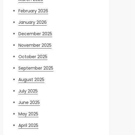
February 2026
January 2026
December 2025
November 2025
October 2025
September 2025
August 2025
July 2025
June 2025
May 2025
April 2025