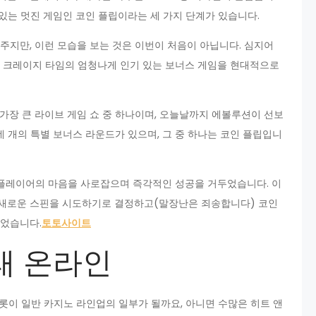
 있는 멋진 게임인 코인 플립이라는 세 가지 단계가 있습니다.
주지만, 이런 모습을 보는 것은 이번이 처음이 아닙니다. 심지어
라 크레이지 타임의 엄청나게 인기 있는 보너스 게임을 현대적으로
가장 큰 라이브 게임 쇼 중 하나이며, 오늘날까지 에볼루션이 선보
네 개의 특별 보너스 라운드가 있으며, 그 중 하나는 코인 플립입니
 플레이어의 마음을 사로잡으며 즉각적인 성공을 거두었습니다. 이
새로운 스핀을 시도하기로 결정하고(말장난은 죄송합니다) 코인
들었습니다.
토토사이트
래 온라인
롯이 일반 카지노 라인업의 일부가 될까요, 아니면 수많은 히트 앤