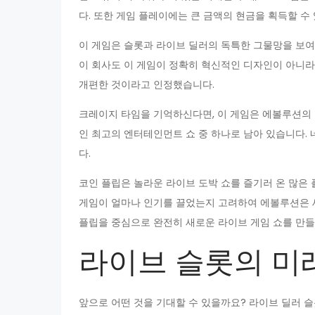
다. 또한 게임 플레이에는 큰 금액의 현금을 획득할 수
이 게임은 슬롯과 라이브 딜러의 독특한 그물망을 보여
이 회사도 이 게임이 정확히 혁신적인 디자인이 아니
개편한 것이라고 인정했습니다.
크레이지 타임을 기억하신다면, 이 게임은 에볼루션의 
인 최고의 엔터테인먼트 쇼 중 하나로 남아 있습니다. 
다.
코인 플립은 놀라운 라이브 도박 쇼를 즐기러 온 많은
게임이 얼마나 인기를 끌었는지 고려하여 에볼루션은 
플립을 중심으로 완전히 새로운 라이브 게임 쇼를 만
라이브 슬롯의 미
앞으로 어떤 것을 기대할 수 있을까요? 라이브 딜러 슬