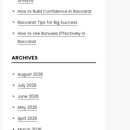
analysis
How to Build Confidence in Baccarat
Baccarat Tips for Big Success
How to Use Bonuses Effectively in
Baccarat
ARCHIVES
August 2026
July 2026
June 2026
May 2026
April 2026
March 2026