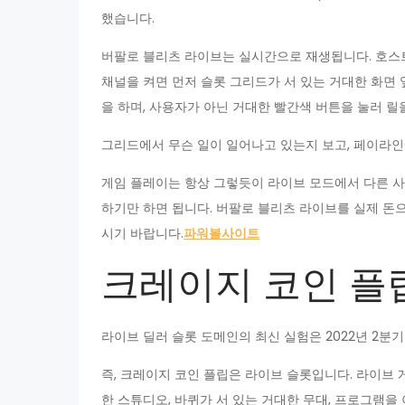
했습니다.
버팔로 블리츠 라이브는 실시간으로 재생됩니다. 호스
채널을 켜면 먼저 슬롯 그리드가 서 있는 거대한 화면 옆
을 하며, 사용자가 아닌 거대한 빨간색 버튼을 눌러 릴
그리드에서 무슨 일이 일어나고 있는지 보고, 페이라
게임 플레이는 항상 그렇듯이 라이브 모드에서 다른 
하기만 하면 됩니다. 버팔로 블리츠 라이브를 실제 
시기 바랍니다.
파워볼사이트
크레이지 코인 플립
라이브 딜러 슬롯 도메인의 최신 실험은 2022년 2분
즉, 크레이지 코인 플립은 라이브 슬롯입니다. 라이브 
한 스튜디오, 바퀴가 서 있는 거대한 무대, 프로그램