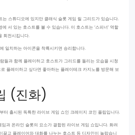
트는 스튜디오에 있지만 클래식 슬롯 게임 릴 그리드가 있습니다.
에 서 있는 호스트를 볼 수 있습니다. 이 호스트는 ‘스피너’ 역할
을 회전시킵니다.
인에 일치하는 아이콘을 착륙시키면 승리합니다.
사람들과 함께 플레이하고 호스트가 그리드를 돌리는 모습을 시청
돈으로 플레이하고 싶다면 좋아하는 플레이테크 카지노를 방문해 보
 (진화)
기부터 출시된 독특한 라이브 게임 쇼인 크레이지 코인 플립입니다.
게임과 온라인 슬롯의 요소가 결합된 라이브 게임 쇼입니다. 화려
을 이끌고 플레이어와 대화를 나누는 호스트 등 디자인이 놀랍습니