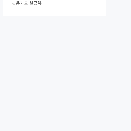
신용카드 현금화