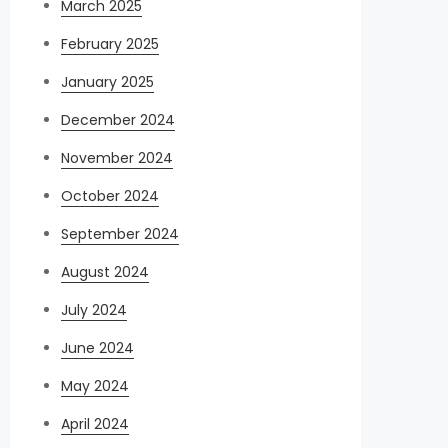
March 2025
February 2025
January 2025
December 2024
November 2024
October 2024
September 2024
August 2024
July 2024
June 2024
May 2024
April 2024