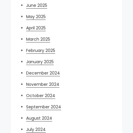
June 2025
May 2025
April 2025
March 2025
February 2025
January 2025
December 2024
November 2024
October 2024
September 2024
August 2024
July 2024