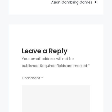
Games
Asian Gambling Games
Leave a Reply
Your email address will not be
published.
Required fields are marked
*
Comment
*