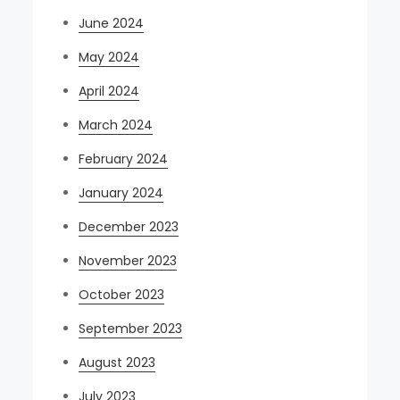
June 2024
May 2024
April 2024
March 2024
February 2024
January 2024
December 2023
November 2023
October 2023
September 2023
August 2023
July 2023