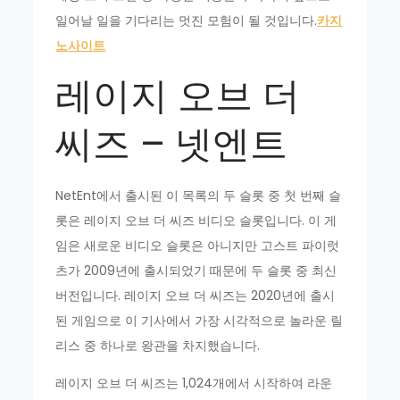
일어날 일을 기다리는 멋진 모험이 될 것입니다.
카지
노사이트
레이지 오브 더
씨즈 – 넷엔트
NetEnt에서 출시된 이 목록의 두 슬롯 중 첫 번째 슬
롯은 레이지 오브 더 씨즈 비디오 슬롯입니다. 이 게
임은 새로운 비디오 슬롯은 아니지만 고스트 파이럿
츠가 2009년에 출시되었기 때문에 두 슬롯 중 최신
버전입니다. 레이지 오브 더 씨즈는 2020년에 출시
된 게임으로 이 기사에서 가장 시각적으로 놀라운 릴
리스 중 하나로 왕관을 차지했습니다.
레이지 오브 더 씨즈는 1,024개에서 시작하여 라운