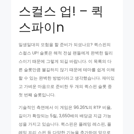
스컬스 업! – 퀵
스파이n
일생일대의 모험을 할 준비가 되셨나요? 퀵스핀의
스컬스 UP! 슬롯은 해적 전설 팬들에게 완벽한 릴리
스이기 때문에 그렇게 되길 바랍니다. 이 목록의 다
른 슬롯만큼 불길하지 않기 때문에 테마를 쉽게 이해
할 수 있는 완벽한 방법이라고 생각했습니다. 재미있
고 가벼운 마음으로 준비한 두 개의 퀵스핀 슬롯 중
첫 번째 슬롯입니다.
기술적인 측면에서 이 게임은 96.26%의 RTP 비율,
길이가 확장되는 5릴, 3,650배의 배당금 지급 가능
성을 가지고 있습니다. 퀵스핀은 플레밍 레스핀, 플
레밍 프리 스핀 등 다양한 기능을 추가하여 앞으로