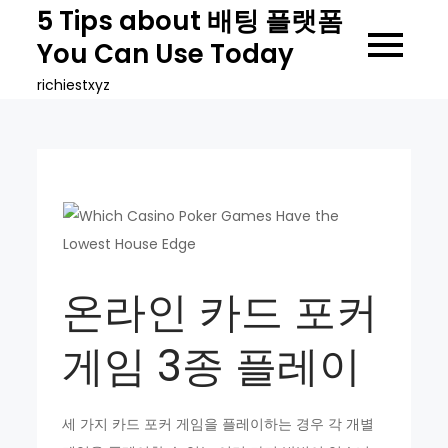
Skip
5 Tips about 배팅 플랫폼
to
You Can Use Today
content
richiestxyz
온라인 카드 포커
게임 3종 플레이
세 가지 카드 포커 게임을 플레이하는 경우 각 개별