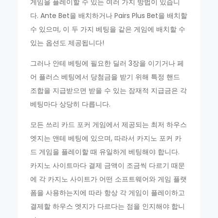
게임을 플레이할 수 있는 여러 가지 방법이 있습니
다. Ante Bet을 배치하거나 Pairs Plus Bet을 배치할
수 있으며, 이 두 가지 베팅을 같은 게임에 배치할 수
있는 옵션도 제공됩니다!
그러나 안테 베팅에 필요한 딜러 3장을 이기거나 페
어 플러스 베팅에서 당첨금을 받기 위해 특정 핸드
조합을 지급받으면 받을 수 있는 잠재적 지급금은 각
베팅마다 상당히 다릅니다.
모든 쓰리 카드 포커 게임에서 제공되는 최저 하우스
엣지는 앤테 베팅에 있으며, 따라서 카지노 포커 카
드 게임을 플레이할 때 유일하게 베팅해야 합니다.
카지노 사이트마다 결제 금액이 조금씩 다르기 때문
에 각 카지노 사이트가 어떤 소프트웨어와 게임 플랫
폼을 사용하는지에 따라 항상 각 게임이 플레이하고
결제할 하우스 엣지가 다르다는 점을 인지해야 합니