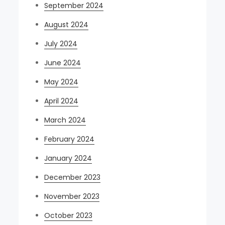
September 2024
August 2024
July 2024
June 2024
May 2024
April 2024
March 2024
February 2024
January 2024
December 2023
November 2023
October 2023