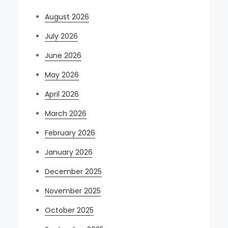
August 2026
July 2026
June 2026
May 2026
April 2026
March 2026
February 2026
January 2026
December 2025
November 2025
October 2025