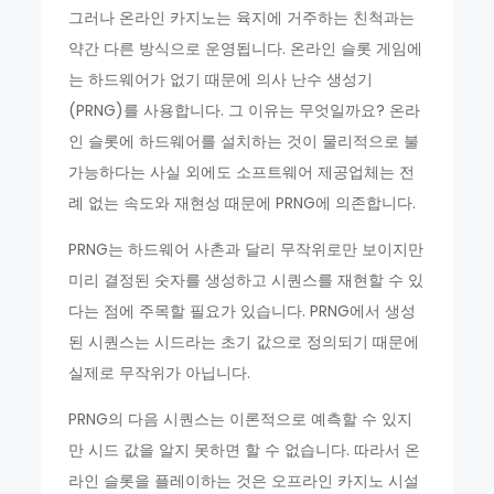
그러나 온라인 카지노는 육지에 거주하는 친척과는
약간 다른 방식으로 운영됩니다. 온라인 슬롯 게임에
는 하드웨어가 없기 때문에 의사 난수 생성기
(PRNG)를 사용합니다. 그 이유는 무엇일까요? 온라
인 슬롯에 하드웨어를 설치하는 것이 물리적으로 불
가능하다는 사실 외에도 소프트웨어 제공업체는 전
례 없는 속도와 재현성 때문에 PRNG에 의존합니다.
PRNG는 하드웨어 사촌과 달리 무작위로만 보이지만
미리 결정된 숫자를 생성하고 시퀀스를 재현할 수 있
다는 점에 주목할 필요가 있습니다. PRNG에서 생성
된 시퀀스는 시드라는 초기 값으로 정의되기 때문에
실제로 무작위가 아닙니다.
PRNG의 다음 시퀀스는 이론적으로 예측할 수 있지
만 시드 값을 알지 못하면 할 수 없습니다. 따라서 온
라인 슬롯을 플레이하는 것은 오프라인 카지노 시설