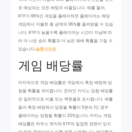
로 예상되는 모든 베팅의 비율입니다. 예를 들어,
RTP가 95%인 게임을 플레이하면 플레이어는 해당
게임에서 지불한 총 금액의 95%를 돌려받을 수 있습
니다. RTP가 높을수록 플레이어는 시간이 지남에 따
라 더 나은 승리 확률과 더 낮은 패배 확률을 가질 수
있습니다.
슬롯사이트
게임 배당률
마지막으로 게임 배당률은 게임에서 특정 베팅에 당
첨될 확률을 의미합니다. 온라인 카지노 당첨 배당률
은 일반적으로 비율 또는 백분율로 표시됩니다. 예를
들어 특정 베팅에서 당첨될 확률이 5분의 1인 경우
플레이어는 당첨될 확률이 20%입니다. 카지노 게임
배당률은 하우스 엣지와 RTP와 밀접한 관련이 있지