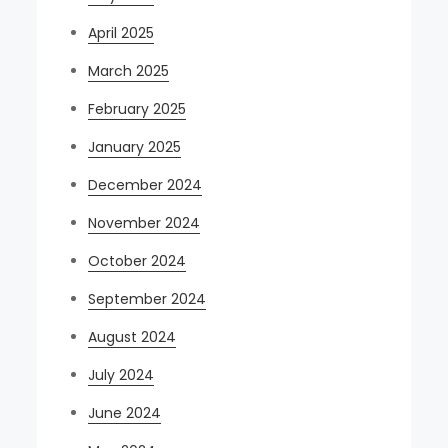
April 2025
March 2025
February 2025
January 2025
December 2024
November 2024
October 2024
September 2024
August 2024
July 2024
June 2024