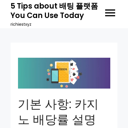
Skip
5 Tips about 배팅 플랫폼
to
You Can Use Today
content
richiestxyz
기본 사항: 카지
노 배당률 설명