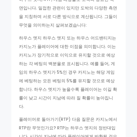
면입니다. 밀접한 관련이 있지만 도박의 다양한 측면
을 지칭하며 서로 다른 방식으로 계산됩니다. 그들이
무엇을 의미하는지 살펴보겠습니다:
하우스 엣지 하우스 엣지 또는 하우스 어드밴티지는
카지노가 플레이어에 대한 이점을 의미합니다. 이는
카지노가 장기적으로 이익으로 유지할 것으로 예상
하는 각 베팅의 백분율로 표시됩니다. 예를 들어, 게
임의 하우스 엣지가 5%인 경우 카지노는 해당 게임
에 베팅하는 모든 베팅의 5%를 유지할 것으로 예상
합니다. 하우스 엣지가 높을수록 플레이어는 이길 확
률이 낮고 시간이 지남에 따라 질 확률이 높아집니
다.
플레이어로 돌아가기(RTP) 다음 질문은 카지노에서
RTP란 무엇인가요? RTP는 하우스 엣지의 정반대입
니다. 시간이 지남에 따라 플레이어에게 반환될 것으