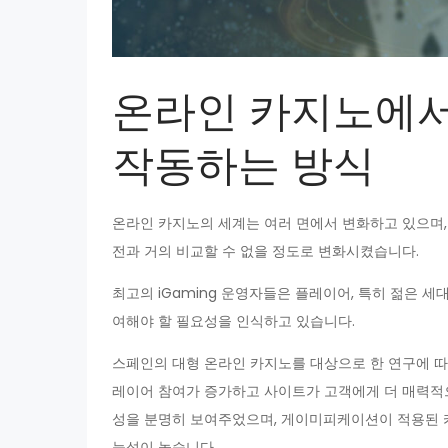
온라인 카지노에
작동하는 방식
온라인 카지노의 세계는 여러 면에서 변화하고 있으며,
전과 거의 비교할 수 없을 정도로 변화시켰습니다.
최고의 iGaming 운영자들은 플레이어, 특히 젊은 
여해야 할 필요성을 인식하고 있습니다.
스페인의 대형 온라인 카지노를 대상으로 한 연구에 
레이어 참여가 증가하고 사이트가 고객에게 더 매력적
성을 분명히 보여주었으며, 게이미피케이션이 적용된 
능성이 높습니다.