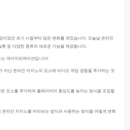
생 산업이었던 초기 시절부터 많은 변화를 겪었습니다. 오늘날 온라인
슬롯 등 다양한 종류의 새로운 기능을 제공합니다.
렌드는 게이미피케이션입니다!
가 아닌 온라인 카지노의 요소에 비디오 게임 경험을 추가하는 것
 같은 요소를 추가하여 플레이어의 충성도를 높이는 방식을 조정할
것이 온라인 카지노를 바라보는 방식과 사용하는 방식을 어떻게 변화