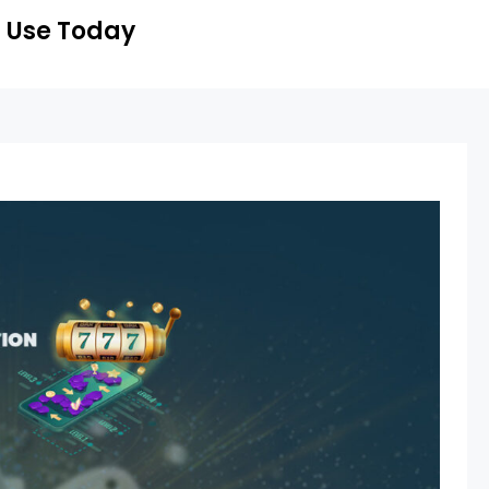
 Use Today