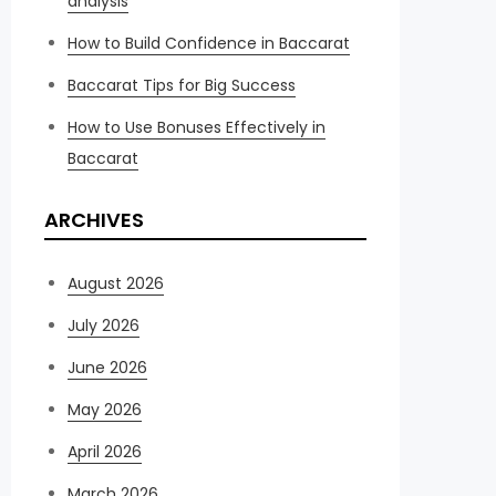
analysis
How to Build Confidence in Baccarat
Baccarat Tips for Big Success
How to Use Bonuses Effectively in
Baccarat
ARCHIVES
August 2026
July 2026
June 2026
May 2026
April 2026
March 2026