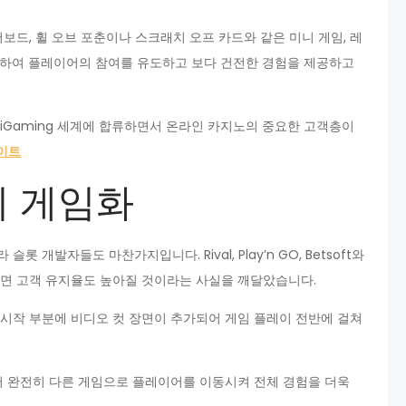
보드, 휠 오브 포춘이나 스크래치 오프 카드와 같은 미니 게임, 레
용하여 플레이어의 참여를 유도하고 보다 건전한 경험을 제공하고
iGaming 세계에 합류하면서 온라인 카지노의 중요한 고객층이
이트
 게임화
개발자들도 마찬가지입니다. Rival, Play’n GO, Betsoft와
이면 고객 유지율도 높아질 것이라는 사실을 깨달았습니다.
시작 부분에 비디오 컷 장면이 추가되어 게임 플레이 전반에 걸쳐
서 완전히 다른 게임으로 플레이어를 이동시켜 전체 경험을 더욱