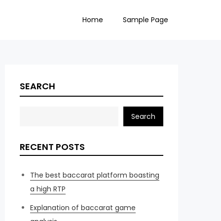
Home
Sample Page
SEARCH
Search
RECENT POSTS
The best baccarat platform boasting
a high RTP
Explanation of baccarat game