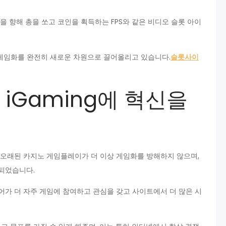
 향해 총을 쏘고 코인을 획득하는 FPS와 같은 비디오 슬롯 아이
 게임화를 완전히 새로운 차원으로 끌어올리고 있습니다.
슬롯사이
iGaming에 혁신을
 오래된 카지노 게임플레이가 더 이상 게임화를 방해하지 않으며,
되었습니다.
가 더 자주 게임에 참여하고 관심을 갖고 사이트에서 더 많은 시