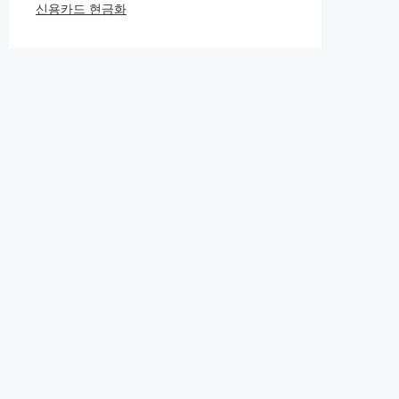
신용카드 현금화