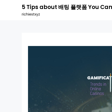
Skip
5 Tips about 배팅 플랫폼 You Can
to
richiestxyz
content