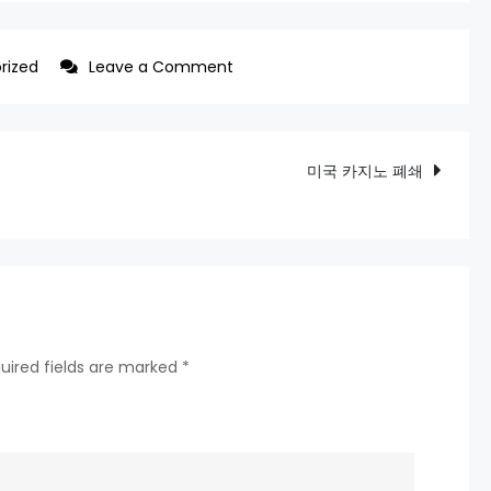
on
rized
Leave a Comment
Gamification
Trends
in
미국 카지노 폐쇄
Online
Casinos
uired fields are marked
*