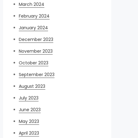
March 2024
February 2024
January 2024
December 2023
November 2023
October 2023
September 2023
August 2023
July 2023
June 2023
May 2023
April 2023