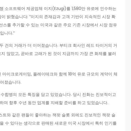
 소프트웨어 제공업체 이지(Ezugi)를 1,580만 유로에 인수하는
같이 밝혔습니다: “이지의 존재감과 고객 기반이 지속적인 시장 확
스를 추가할 수 있는 미국과 같은 주요 기존 시장에서 시장 점유
입니다.”
 때 두 건의 거래가 더 이어졌습니다. 부티크 회사인 레드 타이거의 거
지 않았고, 곧바로 고래가 된 것이 지금까지 가장 큰 화제를 불러
하나인 마이크로게이밍, 플레이테크와 함께 18억 유로 규모의 계약이 체
이어졌습니다.
인수합병의 모든 특징을 담고 있었습니다. 당시 진화는 진보적이고
목하며 향후 수년 동안 업계를 지배할 준비를 하고 있었습니다.
스트와 같은 팬들이 좋아하는 잭팟 슬롯 외에도 진보적인 잭팟 슬
을 수 있다는 생각으로 판매된 새로운 미국 시장에서 특히 인기를