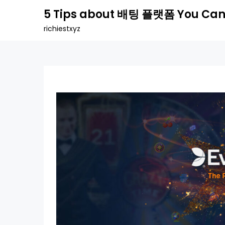
Skip
5 Tips about 배팅 플랫폼 You Can
to
richiestxyz
content