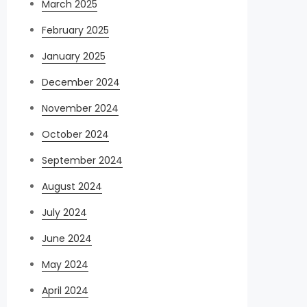
March 2025
February 2025
January 2025
December 2024
November 2024
October 2024
September 2024
August 2024
July 2024
June 2024
May 2024
April 2024