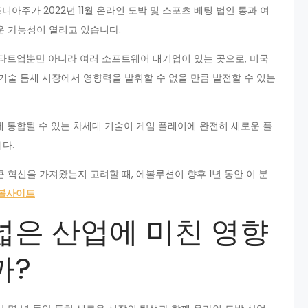
아주가 2022년 11월 온라인 도박 및 스포츠 베팅 법안 통과 여
운 가능성이 열리고 있습니다.
타트업뿐만 아니라 여러 소프트웨어 대기업이 있는 곳으로, 미국
 기술 틈새 시장에서 영향력을 발휘할 수 없을 만큼 발전할 수 있는
업에 통합될 수 있는 차세대 기술이 게임 플레이에 완전히 새로운 플
다.
큰 혁신을 가져왔는지 고려할 때, 에볼루션이 향후 1년 동안 이 분
볼사이트
넓은 산업에 미친 영향
까?