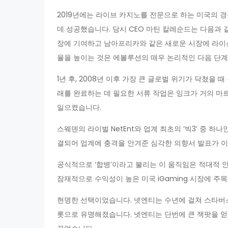
2019년에는 라이브 카지노를 전문으로 하는 미국의 경쟁
데 성공했습니다. 당시 CEO 마틴 칼레순드는 다음과 
장에 기여하고 남아프리카와 같은 새로운 시장에 라이선
율을 높이는 것은 에볼루션의 매우 논리적인 다음 단계
1년 후, 2008년 이후 가장 큰 글로벌 위기가 닥쳤을
래를 완료하는 데 필요한 서류 작업은 잉크가 거의 마르
일으켰습니다.
스웨덴의 라이벌 NetEnt와 업계 최초의 ‘빅3’ 중 
결되어 업계에 충격을 안겨준 심각한 의향서 발표가 
공식적으로 ‘합병’이라고 불리는 이 움직임은 적대적 
잠재적으로 수익성이 높은 미국 iGaming 시장에 주
현명한 선택이었습니다. 넷엔티는 수년에 걸쳐 스타버
롯으로 유명해졌습니다. 넷엔티는 단번에 큰 잭팟을 얻