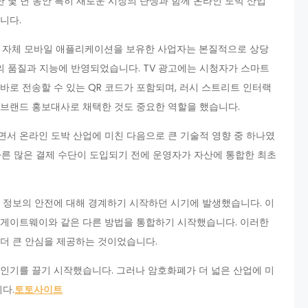
난 몇 년 동안 특히 새로운 시장의 탄생과 함께 온라인 도박 산업
니다.
. 자체 모바일 애플리케이션을 보유한 사업자는 본질적으로 상당
의 품질과 지능에 반영되었습니다. TV 광고에는 시청자가 스마트
바로 전송할 수 있는 QR 코드가 포함되며, 러시 스트리트 인터랙
 브랜드 홍보대사로 채택한 것도 중요한 역할을 했습니다.
서 온라인 도박 산업에 미친 다음으로 큰 기술적 영향 중 하나였
 다른 많은 결제 수단이 도입되기 전에 운영자가 자산에 통합한 최초
 정보의 안전에 대해 경계하기 시작하던 시기에 발생했습니다. 이
 게이트웨이와 같은 다른 방법을 통합하기 시작했습니다. 이러한
더 큰 안심을 제공하는 것이었습니다.
인기를 끌기 시작했습니다. 그러나 암호화폐가 더 넓은 산업에 미
다.
토토사이트