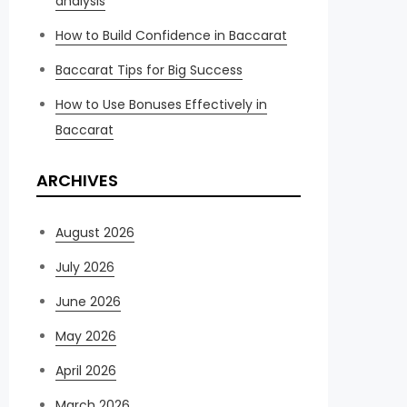
analysis
How to Build Confidence in Baccarat
Baccarat Tips for Big Success
How to Use Bonuses Effectively in
Baccarat
ARCHIVES
August 2026
July 2026
June 2026
May 2026
April 2026
March 2026