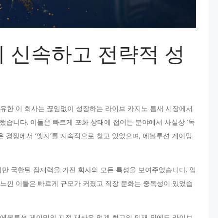
 신속하고 전략적 성
보유한 이 회사는 끊임없이 성장하는 라이브 카지노 틈새 시장에서
했습니다. 이들은 빠르게 포화 상태에 접어든 분야에서 사실상 ‘독
 경쟁에서 ‘엣지’를 지속적으로 찾고 있었으며, 에볼루션 게이밍
에만 국한된 잠재력을 가진 회사의 모든 특성을 보여주었습니다. 업
 느낀 이들은 빠르게 규모가 커졌고 직장 문화는 중독성이 있었습
 에볼루션 게이밍의 지적 재산은 업계 최고의 인재 외에도 라이브