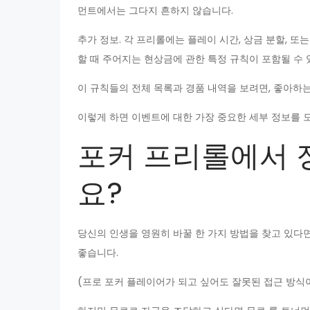
먼트에서는 그다지 흔하지 않습니다.
추가 정보. 각 프리롤에는 플레이 시간, 상금 분할, 또
할 때 주어지는 현상금에 관한 특정 규칙이 포함될 수 
이 규칙들의 전체 목록과 경품 내역을 보려면, 좋아하
이렇게 하면 이벤트에 대한 가장 중요한 세부 정보를 모
포커 프리롤에서 정
요?
당신의 인생을 영원히 바꿀 한 가지 방법을 찾고 있다
좋습니다.
(프로 포커 플레이어가 되고 싶어도 잘못된 접근 방식