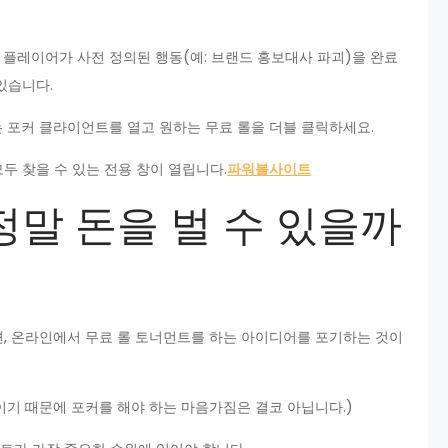
는 플레이어가 사전 정의된 행동(예: 브랜드 홍보대사 파괴)을 완료
있습니다.
는 포커 클라이언트를 열고 원하는 무료 롤을 더블 클릭하세요.
두 찾을 수 있는 전용 창이 열립니다.
파워볼사이트
말 돈을 벌 수 있을까
면, 온라인에서 무료 롤 토너먼트를 하는 아이디어를 포기하는 것이
이기 때문에 포커를 해야 하는 마음가짐은 결코 아닙니다.)