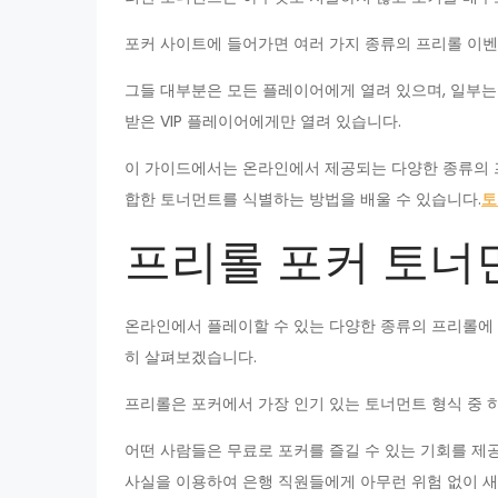
포커 사이트에 들어가면 여러 가지 종류의 프리롤 이벤
그들 대부분은 모든 플레이어에게 열려 있으며, 일부는
받은 VIP 플레이어에게만 열려 있습니다.
이 가이드에서는 온라인에서 제공되는 다양한 종류의 프
합한 토너먼트를 식별하는 방법을 배울 수 있습니다.
토
프리롤 포커 토너
온라인에서 플레이할 수 있는 다양한 종류의 프리롤에 
히 살펴보겠습니다.
프리롤은 포커에서 가장 인기 있는 토너먼트 형식 중 
어떤 사람들은 무료로 포커를 즐길 수 있는 기회를 제
사실을 이용하여 은행 직원들에게 아무런 위험 없이 새