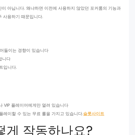
이 아닙니다. 왜냐하면 이전에 사용하지 않았던 포커룸의 기능과
 사용하기 때문입니다.
끌어들이는 경향이 있습니다
합니다
트입니다.
 VIP 플레이어에게만 열려 있습니다
플레이할 수 있는 무료 롤을 가지고 있습니다.
슬롯사이트
떻게 작동하나요?