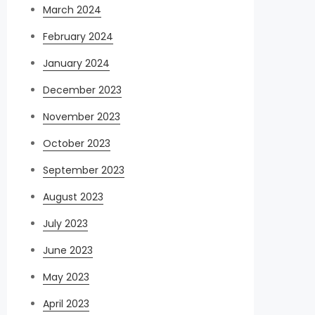
March 2024
February 2024
January 2024
December 2023
November 2023
October 2023
September 2023
August 2023
July 2023
June 2023
May 2023
April 2023