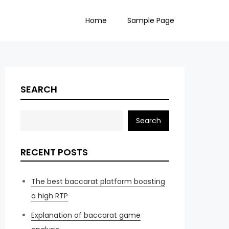
Home
Sample Page
SEARCH
Search
RECENT POSTS
The best baccarat platform boasting
a high RTP
Explanation of baccarat game