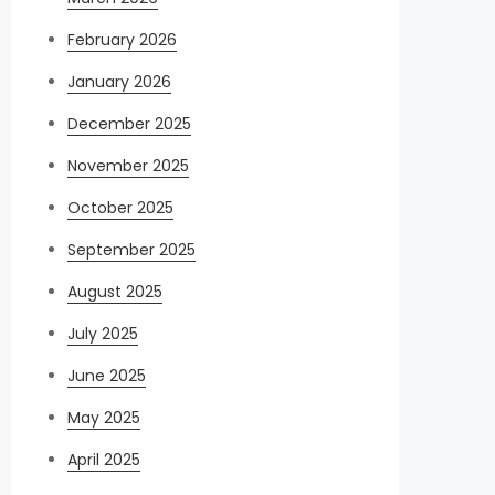
February 2026
January 2026
December 2025
November 2025
October 2025
September 2025
August 2025
July 2025
June 2025
May 2025
April 2025