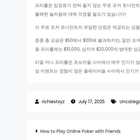
프리롤은 입장료가 전혀 들지 않는 무료 포커 토너먼
불쾌한 놀라움에 대해 걱정할 필요가 없습니다!
이 무료 포커 토너먼트의 유일한 단점은 제공되는 상품
종종 총 상금은 $50에서 $100에 불과하지만, 일반 
용 프리롤에는 $10,000, 심지어 $20,000의 방대한
리얼 머니 프리롤은 초보자들 사이에서 매우 인기가 많
성 이벤트는 경험이 많은 플레이어들 사이에서 인기가
July 17, 2025
Uncatego
Post
How to Play Online Poker with Friends