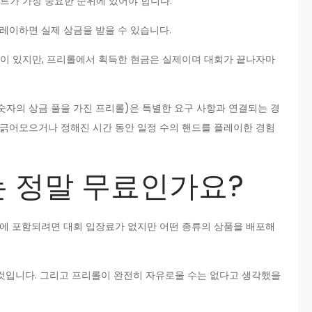
트가 가장 중요한 순위에 있어야 합니다.
레이하면 실제 상금을 받을 수 있습니다.
향이 있지만, 프리롤에서 획득한 현금은 실제이며 대회가 끝나자마
 숫자의 상금 풀을 가진 프리롤)은 특별한 요구 사항과 연결되는 경
 긁어모으거나 정해진 시간 동안 일정 수의 핸드를 플레이한 경험
 정말 무료인가요?
록에 포함되려면 대회 입장료가 없지만 어떤 종류의 상품을 배포해
 것입니다. 그리고 프리롤이 완전히 자유로울 수는 없다고 생각했을