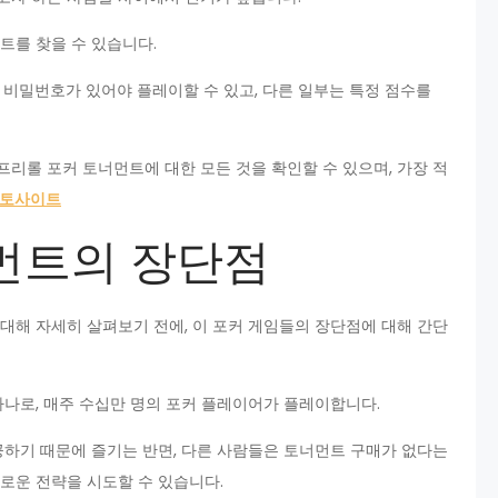
트를 찾을 수 있습니다.
 비밀번호가 있어야 플레이할 수 있고, 다른 일부는 특정 점수를
리롤 포커 토너먼트에 대한 모든 것을 확인할 수 있으며, 가장 적
토사이트
먼트의 장단점
대해 자세히 살펴보기 전에, 이 포커 게임들의 장단점에 대해 간단
하나로, 매주 수십만 명의 포커 플레이어가 플레이합니다.
공하기 때문에 즐기는 반면, 다른 사람들은 토너먼트 구매가 없다는
로운 전략을 시도할 수 있습니다.