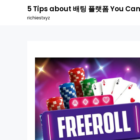
Skip
5 Tips about 배팅 플랫폼 You Can
to
richiestxyz
content