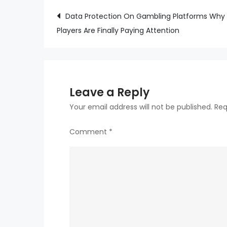
Post
Data Protection On Gambling Platforms Why
Players Are Finally Paying Attention
navigation
Leave a Reply
Your email address will not be published.
Req
Comment
*