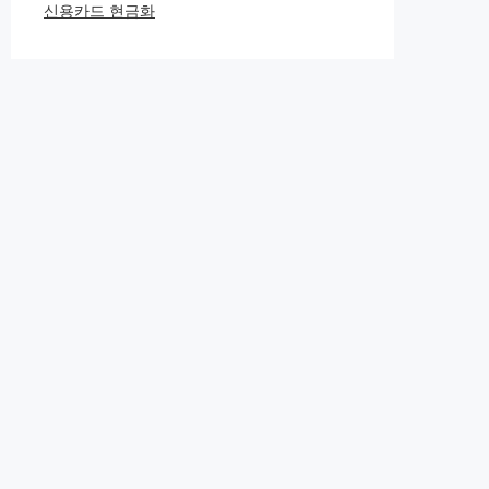
신용카드 현금화