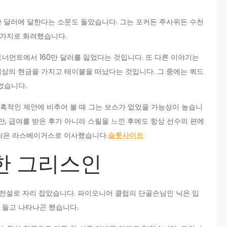
만 달러에 달한다는 소문도 돌았습니다. 그는 포커든 주사위든 수천
찬가지로 화려했습니다.
토너먼트에서 160만 달러를 잃었다는 것입니다. 또 다른 이야기는
러 이상의 현금을 가지고 테이블을 떠났다는 것입니다. 그 중에는 쿼드
었습니다.
혹적인 제안에 비추어 볼 때 그는 보스가 없었을 가능성이 높습니
지만, 급여를 받은 후가 아니라 스릴을 느낀 후에도 항상 선수의 편에
 닉은 라스베이거스로 이사했습니다.
슬롯사이트
한 그리스인
전설로 자리 잡았습니다. 파이오니어 클럽의 단골손님인 닉은 입
 들고 나타나곤 했습니다.