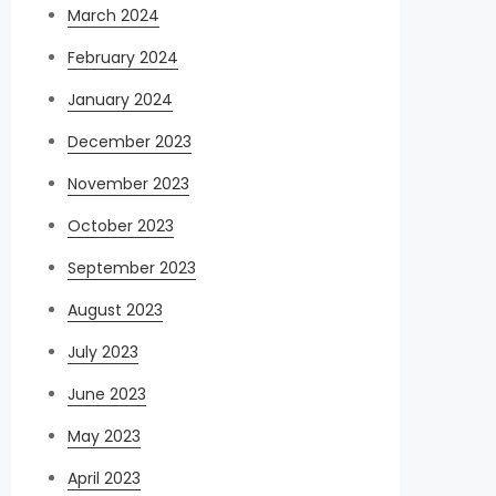
March 2024
February 2024
January 2024
December 2023
November 2023
October 2023
September 2023
August 2023
July 2023
June 2023
May 2023
April 2023