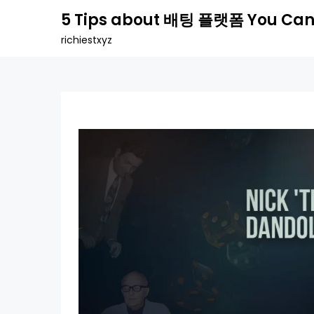
Skip
5 Tips about 배팅 플랫폼 You Can
to
richiestxyz
content