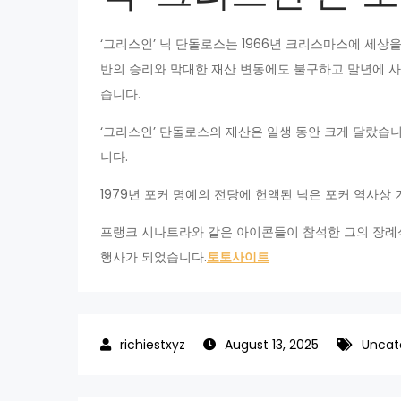
‘그리스인’ 닉 단돌로스는 1966년 크리스마스에 세상
반의 승리와 막대한 재산 변동에도 불구하고 말년에 사
습니다.
‘그리스인’ 단돌로스의 재산은 일생 동안 크게 달랐습니
니다.
1979년 포커 명예의 전당에 헌액된 닉은 포커 역사상
프랭크 시나트라와 같은 아이콘들이 참석한 그의 장례
행사가 되었습니다.
토토사이트
August 13, 2025
Uncat