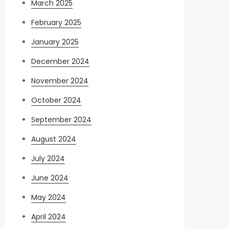
March 2025
February 2025
January 2025
December 2024
November 2024
October 2024
September 2024
August 2024
July 2024
June 2024
May 2024
April 2024