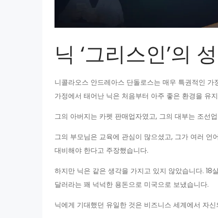
닉 ‘그리스인’의 
니콜라오스 안드레아스 단돌로스는 매우 특권적인 가정에
가정에서 태어난 닉은 처음부터 아주 좋은 환경을 유
그의 아버지는 카펫 판매업자였고, 그의 대부는 조선
그의 부모님은 교육에 관심이 많으셨고, 그가 여러 언
대비해야 한다고 주장했습니다.
하지만 닉은 같은 생각을 가지고 있지 않았습니다. 18살
달러라는 꽤 넉넉한 용돈으로 미국으로 보냈습니다.
닉에게 기대했던 유일한 것은 비즈니스 세계에서 자신