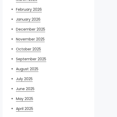
February 2026
January 2026
December 2025
November 2025
October 2025
September 2025
August 2025
July 2025
June 2025
May 2025
April 2025