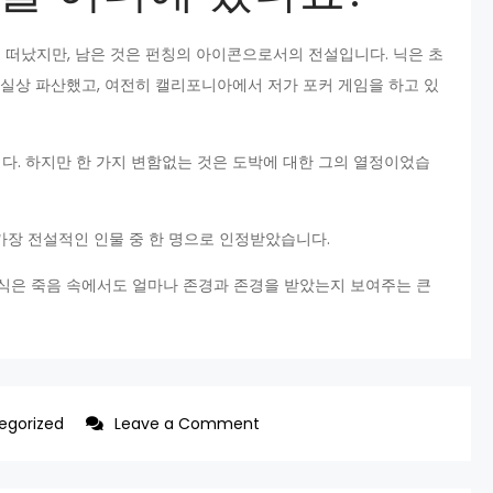
을 떠났지만, 남은 것은 펀칭의 아이콘으로서의 전설입니다. 닉은 초
실상 파산했고, 여전히 캘리포니아에서 저가 포커 게임을 하고 있
다. 하지만 한 가지 변함없는 것은 도박에 대한 그의 열정이었습
 가장 전설적인 인물 중 한 명으로 인정받았습니다.
식은 죽음 속에서도 얼마나 존경과 존경을 받았는지 보여주는 큰
on
egorized
Leave a Comment
Nick
‘The