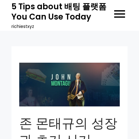
Skip
5 Tips about 배팅 플랫폼
to
You Can Use Today
content
richiestxyz
존 몬태규의 성장