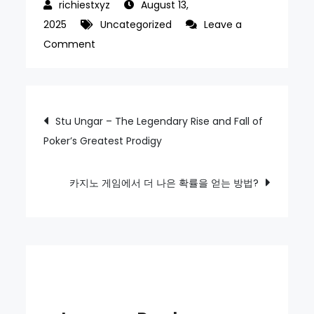
August 13,
2025
Uncategorized
Leave a
on
Comment
The
Legacy
of
Post
Stu Ungar – The Legendary Rise and Fall of
John
Poker’s Greatest Prodigy
navigation
Montagu
–
The
카지노 게임에서 더 나은 확률을 얻는 방법?
British
Gambler
Who
Invented
the
Sandwich