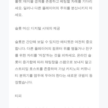
룰렛: 테이블 경계를 존중하고 베팅할 차례를 기다리
세요. 딜러나 다른 플레이어의 주의를 분산시키지 마
세요.
슬롯 머신: 디지털 시대의 제공
슬롯은 간단해 보일 수 있지만 에티켓은 여전히 중요
합니다. 다른 플레이어의 컴퓨터 위를 맴돌거나 친구
를 위한 자리를 ‘저장’하는 것을 피하세요. 온라인 슬
롯이 증가함에 따라 채팅창을 스팸으로 보내지 말고
스트리밍 호스트를 존중하며 가상 카지노의 커뮤니
티 분위기를 염두에 두어야 한다는 새로운 규범이 등
장했습니다.
티피