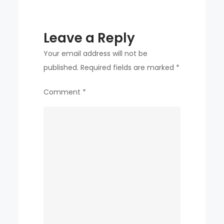
Leave a Reply
Your email address will not be
published.
Required fields are marked
*
Comment
*