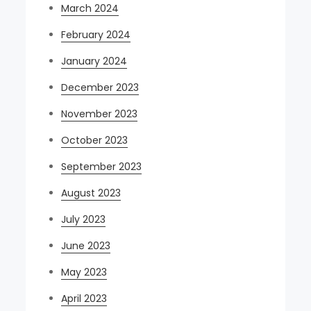
March 2024
February 2024
January 2024
December 2023
November 2023
October 2023
September 2023
August 2023
July 2023
June 2023
May 2023
April 2023