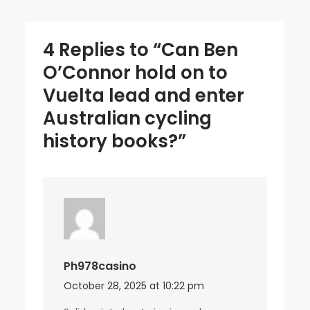
Australian
cycling
4 Replies to “Can Ben
history
O’Connor hold on to
books?
Vuelta lead and enter
Australian cycling
history books?”
Ph978casino
October 28, 2025 at 10:22 pm