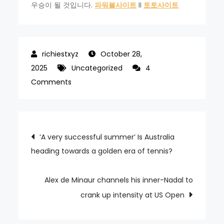
우승이 될 것입니다.
파워볼사이트
II
토토사이트
October 28,
2025
Uncategorized
4
on
Comments
Can
Ben
O’Connor
Post
‘A very successful summer’ Is Australia
hold
heading towards a golden era of tennis?
navigation
on
to
Vuelta
Alex de Minaur channels his inner-Nadal to
lead
crank up intensity at US Open
and
enter