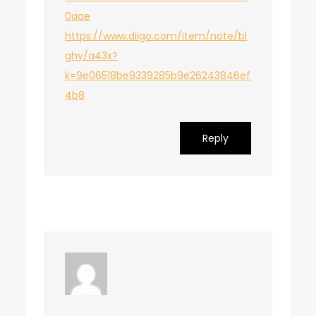
0aae
https://www.diigo.com/item/note/bl
ghy/a43x?
k=9e06518be9339285b9e26243846ef
4b8
Reply