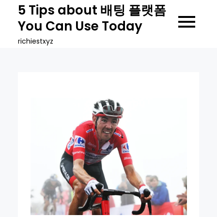
Skip
5 Tips about 배팅 플랫폼
to
You Can Use Today
content
richiestxyz