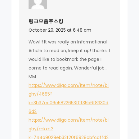
링크모음주소킹
October 29, 2025 at 6:48 am
Wow!!! It was really an Informational
Article to read on, keep it up! thanks. I
would like to bookmark the page I
come to read again. Wonderful job…
MM
https://www.diigo.com/item/note/bl
ghy/4685?
k=3b37ec06e5822653f0f35b6f8330d
6d2
https://www.diigo.com/item/note/bl
ghy/mkxn?
k=744a9029eb32f20f6928cbfcdffd2