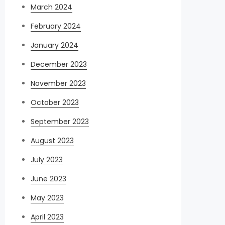
March 2024
February 2024
January 2024
December 2023
November 2023
October 2023
September 2023
August 2023
July 2023
June 2023
May 2023
April 2023