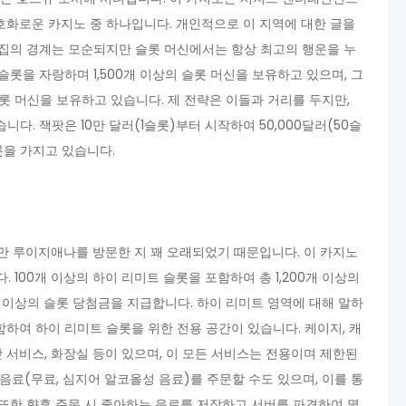
호화로운 카지노 중 하나입니다. 개인적으로 이 지역에 대한 글을
. 집의 경계는 모순되지만 슬롯 머신에서는 항상 최고의 행운을 누
슬롯을 자랑하며 1,500개 이상의 슬롯 머신을 보유하고 있으며, 그
롯 머신을 보유하고 있습니다. 제 전략은 이들과 거리를 두지만,
다. 잭팟은 10만 달러(1슬롯)부터 시작하여 50,000달러(50슬
슬롯을 가지고 있습니다.
만 루이지애나를 방문한 지 꽤 오래되었기 때문입니다. 이 카지노
. 100개 이상의 하이 리미트 슬롯을 포함하여 총 1,200개 이상의
 이상의 슬롯 당첨금을 지급합니다. 하이 리미트 영역에 대해 말하
함하여 하이 리미트 슬롯을 위한 전용 공간이 있습니다. 케이지, 캐
잭팟 서비스, 화장실 등이 있으며, 이 모든 서비스는 전용이며 제한된
료(무료, 심지어 알코올성 음료)를 주문할 수도 있으며, 이를 통
 또한 향후 주문 시 좋아하는 음료를 저장하고 서버를 파견하여 몇