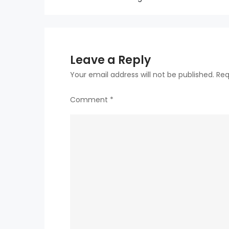
navigation
Leave a Reply
Your email address will not be published.
Req
Comment
*