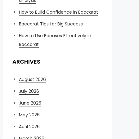
analysis
How to Build Confidence in Baccarat
Baccarat Tips for Big Success
How to Use Bonuses Effectively in
Baccarat
ARCHIVES
August 2026
July 2026
June 2026
May 2026
April 2026
March 2026