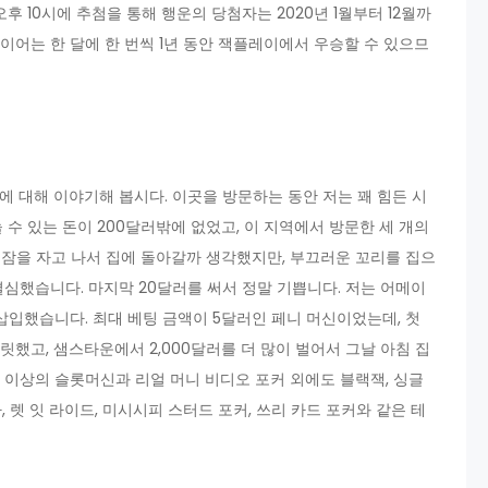
후 10시에 추첨을 통해 행운의 당첨자는 2020년 1월부터 12월까
레이어는 한 달에 한 번씩 1년 동안 잭플레이에서 우승할 수 있으므
 대해 이야기해 봅시다. 이곳을 방문하는 동안 저는 꽤 힘든 시
 수 있는 돈이 200달러밖에 없었고, 이 지역에서 방문한 세 개의
한 잠을 자고 나서 집에 돌아갈까 생각했지만, 부끄러운 꼬리를 집으
심했습니다. 마지막 20달러를 써서 정말 기쁩니다. 저는 어메이
삽입했습니다. 최대 베팅 금액이 5달러인 페니 머신이었는데, 첫
했고, 샘스타운에서 2,000달러를 더 많이 벌어서 그날 아침 집
개 이상의 슬롯머신과 리얼 머니 비디오 포커 외에도 블랙잭, 싱글
라, 렛 잇 라이드, 미시시피 스터드 포커, 쓰리 카드 포커와 같은 테