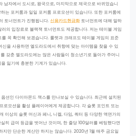
라 남자에서 도시로, 왕국으로, 마지막으로 제국으로 바뀌었습니
장하는 포커룸과 일일 포커룸 프로모션이 있습니다. 또한 포커룸에
여러 토너먼트가 진행됩니다.
신용카드현금화
토너먼트에 대해 말하
0달러의 입장료로 블랙잭 토너먼트도 제공합니다. 저는 테이블 게임
트를 꼭 확인해 보겠습니다. 룰렛과 크래프도 테이블 게임의 표준
롯 머신을 사용하면 엘도라도에서 취향에 맞는 아이템을 찾을 수 있
 포커를 갖춘 엘도라도에는 많은 사람들이 청소년기로 돌아가 주머니
길을 잃기에 충분한 기계가 있습니다.
 옵션인 다이아몬드 잭스를 만나보실 수 있습니다. 최근에 설치된
간 프로모션을 활성 플레이어에게 제공합니다. 각 슬롯 포인트 또는
 이상의 슬롯 머신과 페니, 니켈, 다임, 쿼터 등 다양한 액면가의
실히 급여 등급을 벗어난 것이며, 한 줄당 100달러를 베팅했다면
만 단순한 계산만 하지는 않습니다. 2020년 1월 매주 금요일