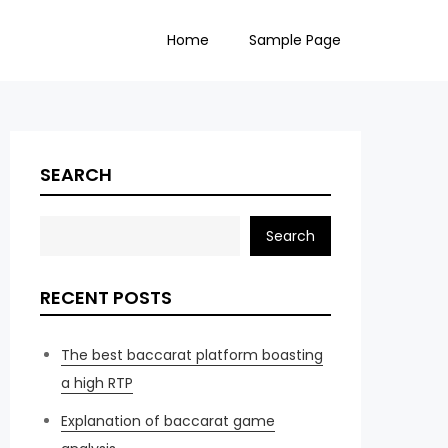
Home
Sample Page
SEARCH
Search
RECENT POSTS
The best baccarat platform boasting
a high RTP
Explanation of baccarat game