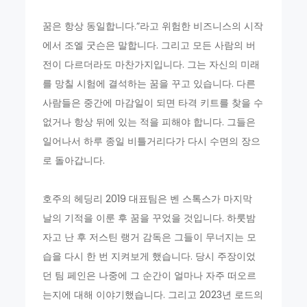
꿈은 항상 동일합니다.”라고 위험한 비즈니스의 시작
에서 조엘 굿슨은 말합니다. 그리고 모든 사람의 버
전이 다르더라도 마찬가지입니다. 그는 자신의 미래
를 망칠 시험에 결석하는 꿈을 꾸고 있습니다. 다른
사람들은 중간에 마감일이 되면 타격 키트를 찾을 수
없거나 항상 뒤에 있는 적을 피해야 합니다. 그들은
일어나서 하루 종일 비틀거리다가 다시 수면의 장으
로 돌아갑니다.
호주의 헤딩리 2019 대표팀은 벤 스톡스가 마지막
날의 기적을 이룬 후 꿈을 꾸었을 것입니다. 하룻밤
자고 난 후 저스틴 랭거 감독은 그들이 무너지는 모
습을 다시 한 번 지켜보게 했습니다. 당시 주장이었
던 팀 페인은 나중에 그 순간이 얼마나 자주 떠오르
는지에 대해 이야기했습니다. 그리고 2023년 로드의