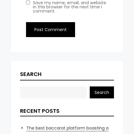
Save my name, email, and website
in this browser for the next time I
comment.
SEARCH
Search
RECENT POSTS
The best baccarat platform boasting a