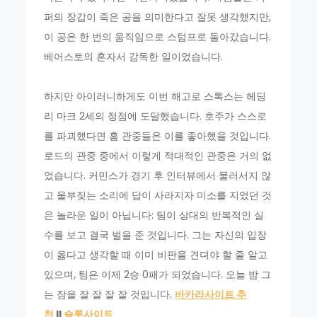
퍼의 장갑이 죽은 공을 의미한다고 잘못 생각했지만,
이 공은 한 번의 움직임으로 스텀프로 돌아갔습니다.
베어스토의 혼자서 감독한 일이었습니다.
하지만 아이러니하게도 이번 해고로 스톡스는 헤딩
리 마크 2세의 정점에 도달했습니다. 호주가 스스로
를 파괴했다면 홈 관중들은 이를 좋아했을 것입니다.
로드의 관중 중에서 이렇게 적대적인 관중은 거의 없
었습니다. 커민스가 경기 후 인터뷰에서 물러서지 않
고 울부짖는 소리에 답이 사라지자 미소를 지었던 것
은 놀라운 일이 아닙니다: 팀이 상대의 반복적인 실
수를 보고 결국 벌을 준 것입니다. 그는 자신의 입장
이 옳다고 생각할 때 이미 비판을 견뎌야 할 줄 알고
있으며, 팀은 이제 2승 0패가 되었습니다. 오늘 밤 그
는 잠을 잘 잘 잘 잘 것입니다.
바카라사이트 추
천
II
슬롯사이트