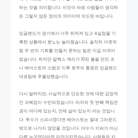
하는 것을 의미합니다. 이것이 바로 사람들이 생각하
든 그렇지 않든 정의의 의미이며 의도된 바입니다.
잉글랜드가 경기에서 너무 뒤처져 있고 4실점을 기
록한 상황에서 분노는 놀라웠습니다. 솔직히 더켓처
럼 두 번의 기회를 만들지 못하는 팀은 이길 자격이
없습니다. 하지만 알렉스 캐리가 10핀 볼을 던진 조
니 베어스토의 스텀프 이후 호주의 통증은 잉글랜드
대표팀에 추월당했습니다.
다시 말하지만, 사실적으로 단순한 것에 대한 감정적
인 과복잡이 수반되었습니다. 타자의 첫 번째 책임은
공이 어디에 있는지, 언제 살아 있는지 아는 것입니
다. 투수가 스피너였다면 베어스토는 절대 그라운드
밖으로 나가지 않았을 것입니다. 야수가 키퍼가 아닌
다른 누구였더라면 마찬가지였습니다. 사람들은 키