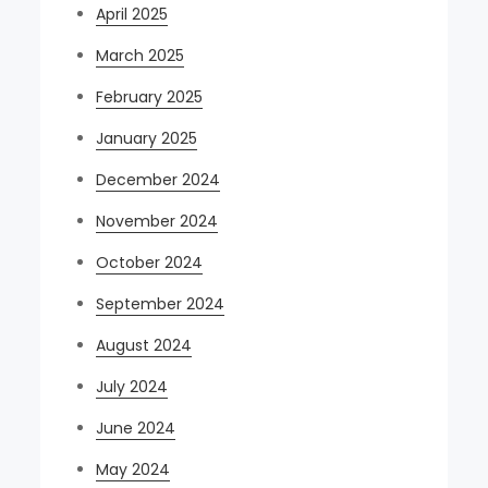
April 2025
March 2025
February 2025
January 2025
December 2024
November 2024
October 2024
September 2024
August 2024
July 2024
June 2024
May 2024