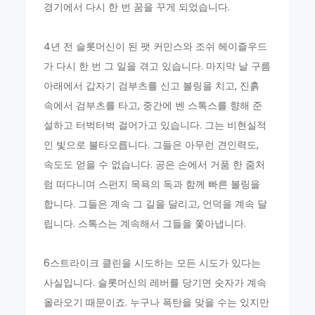
경기에서 다시 한 번 꿈을 꾸게 되었습니다.
4년 전 슬롯머신이 된 팻 커민스와 조쉬 헤이즐우드
가 다시 한 번 그 일을 겪고 있습니다. 마지막 날 구름
아래에서 갑자기 검부츠를 신고 볼링을 치고, 진흙
속에서 검부츠를 타고, 중간에 벤 스톡스를 향해 준
설하고 터벅터벅 걸어가고 있습니다. 그는 비현실적
인 빛으로 불타오릅니다. 그들은 아무런 견인력도,
속도도 얻을 수 없습니다. 공은 손에서 거품 한 줌처
럼 떠다니며 스펀지 목욕의 독과 함께 빠른 볼링을
합니다. 그들은 계속 그 길을 달리고, 언덕을 계속 달
립니다. 스톡스는 계속해서 그들을 쫓아냅니다.
6스트라이크 클린을 시도하는 모든 시도가 있다는
사실입니다. 슬롯머신의 레버를 당기면 숫자가 계속
올라오기 때문이죠. 누구나 폭탄을 맞을 수는 있지만