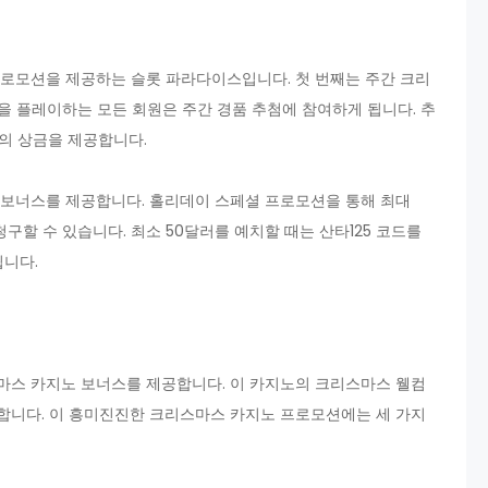
프로모션을 제공하는 슬롯 파라다이스입니다. 첫 번째는 주간 크리
핀을 플레이하는 모든 회원은 주간 경품 추첨에 참여하게 됩니다. 추
러의 상금을 제공합니다.
 보너스를 제공합니다. 홀리데이 스페셜 프로모션을 통해 최대
 청구할 수 있습니다. 최소 50달러를 예치할 때는 산타125 코드를
됩니다.
마스 카지노 보너스를 제공합니다. 이 카지노의 크리스마스 웰컴
합니다. 이 흥미진진한 크리스마스 카지노 프로모션에는 세 가지