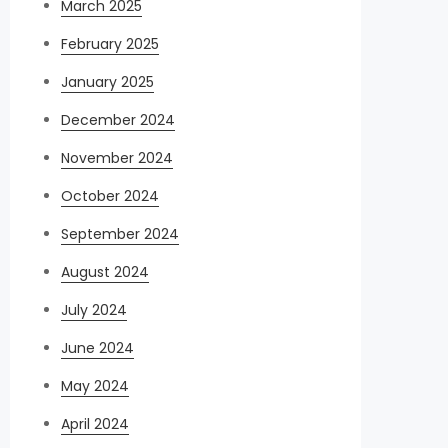
March 2025
February 2025
January 2025
December 2024
November 2024
October 2024
September 2024
August 2024
July 2024
June 2024
May 2024
April 2024