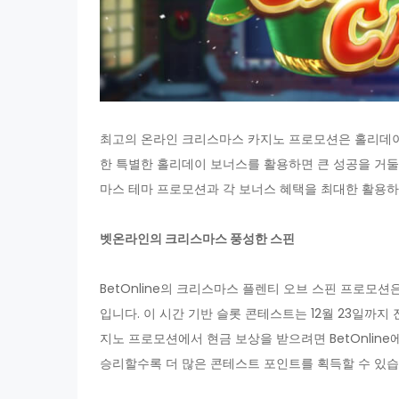
최고의 온라인 크리스마스 카지노 프로모션은 홀리데이 
한 특별한 홀리데이 보너스를 활용하면 큰 성공을 거둘
마스 테마 프로모션과 각 보너스 혜택을 최대한 활용
벳온라인의 크리스마스 풍성한 스핀
BetOnline의 크리스마스 플렌티 오브 스핀 프로모
입니다. 이 시간 기반 슬롯 콘테스트는 12월 23일까
지노 프로모션에서 현금 보상을 받으려면 BetOnlin
승리할수록 더 많은 콘테스트 포인트를 획득할 수 있습