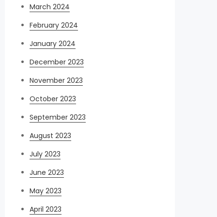
March 2024
February 2024
January 2024
December 2023
November 2023
October 2023
September 2023
August 2023
July 2023
June 2023
May 2023
April 2023