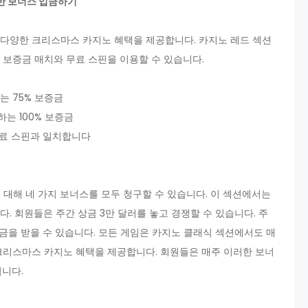
한 보너스 입금하기
 다양한 크리스마스 카지노 혜택을 제공합니다. 카지노 레드 섹션
 보증금 매치와 무료 스핀을 이용할 수 있습니다.
하는 75% 보증금
당하는 100% 보증금
의 무료 스핀과 일치합니다
에 대해 네 가지 보너스를 모두 청구할 수 있습니다. 이 섹션에서는
. 회원들은 주간 상금 3만 달러를 놓고 경쟁할 수 있습니다. 주
금을 받을 수 있습니다. 모든 게임은 카지노 클래식 섹션에서도 매
크리스마스 카지노 혜택을 제공합니다. 회원들은 매주 이러한 보너
됩니다.