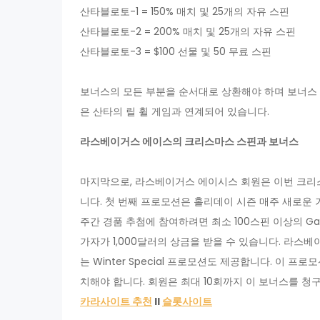
산타블로토-1 = 150% 매치 및 25개의 자유 스핀
산타블로토-2 = 200% 매치 및 25개의 자유 스핀
산타블로토-3 = $100 선물 및 50 무료 스핀
보너스의 모든 부분을 순서대로 상환해야 하며 보너스 
은 산타의 릴 휠 게임과 연계되어 있습니다.
라스베이거스 에이스의 크리스마스 스핀과 보너스
마지막으로, 라스베이거스 에이시스 회원은 이번 크리
니다. 첫 번째 프로모션은 홀리데이 시즌 매주 새로운 겨
주간 경품 추첨에 참여하려면 최소 100스핀 이상의 Gam
가자가 1,000달러의 상금을 받을 수 있습니다. 라스베
는 Winter Special 프로모션도 제공합니다. 이 
치해야 합니다. 회원은 최대 10회까지 이 보너스를 청
카라사이트 추천
II
슬롯사이트