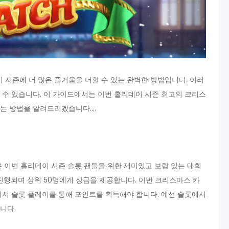
시즌에 더 많은 즐거움을 더할 수 있는 완벽한 방법입니다. 이러
 수 있습니다. 이 가이드에서는 이번 홀리데이 시즌 최고의 크리스
하는 방법을 알려드리겠습니다….
션은 이번 홀리데이 시즌 슬롯 팬들을 위한 재미있고 보람 있는 대회
지 진행되며 상위 50명에게 상금을 제공합니다. 이번 크리스마스 카
e에서 슬롯 플레이를 통해 포인트를 획득해야 합니다. 예선 슬롯에서
니다.