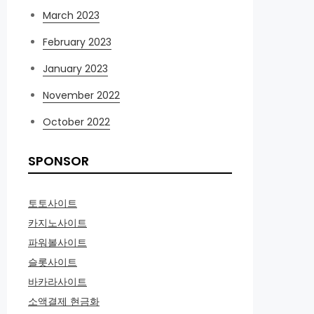
March 2023
February 2023
January 2023
November 2022
October 2022
SPONSOR
토토사이트
카지노사이트
파워볼사이트
슬롯사이트
바카라사이트
소액결제 현금화