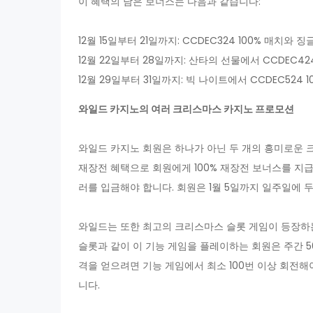
이 혜택의 남은 보너스는 다음과 같습니다:
12월 15일부터 21일까지: CCDEC324 100% 매치와 징
12월 22일부터 28일까지: 산타의 선물에서 CCDEC424
12월 29일부터 31일까지: 빅 나이트에서 CCDEC524 1
와일드 카지노의 여러 크리스마스 카지노 프로모션
와일드 카지노 회원은 하나가 아닌 두 개의 흥미로운 크
재장전 혜택으로 회원에게 100% 재장전 보너스를 지급합
러를 입금해야 합니다. 회원은 1월 5일까지 일주일에 두
와일드는 또한 최고의 크리스마스 슬롯 게임이 등장하는
슬롯과 같이 이 기능 게임을 플레이하는 회원은 주간 50
격을 얻으려면 기능 게임에서 최소 100번 이상 회전해야
니다.