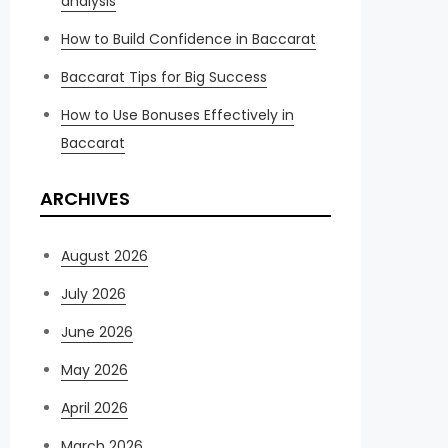
analysis
How to Build Confidence in Baccarat
Baccarat Tips for Big Success
How to Use Bonuses Effectively in
Baccarat
ARCHIVES
August 2026
July 2026
June 2026
May 2026
April 2026
March 2026