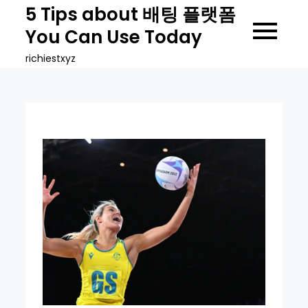
Skip
5 Tips about 배팅 플랫폼
to
You Can Use Today
content
richiestxyz