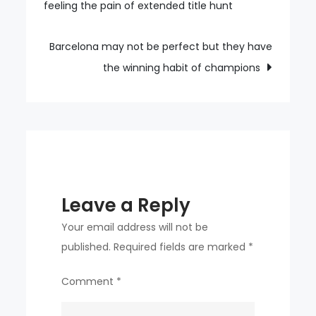
feeling the pain of extended title hunt
navigation
absence
sends
ripples
Barcelona may not be perfect but they have
through
the winning habit of champions
Australian
netball
Leave a Reply
Your email address will not be
published.
Required fields are marked
*
Comment
*