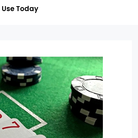
 Use Today