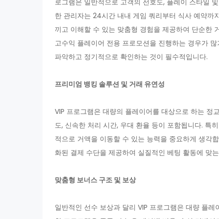
로그램은 일반적으로 고객의 선호도, 플레이 스타일 및
한 관리자는 24시간 내내 게임 쿼리부터 식사 예약까
끼고 이해할 수 있는 맞춤형 경험을 제공하여 단순한 거
고수익 플레이어 전용 프로모션을 진행하는 경우가 많
파악하고 정기적으로 확인하는 것이 필수적입니다.
프리미엄 뱅킹 솔루션 및 거래 유연성
VIP 프로그램은 대량의 플레이어를 대상으로 하는 정
도, 신속한 처리 시간, 우대 환율 등이 포함됩니다. 
적으로 거액을 이동할 수 있는 능력을 중요하게 생각합니
화된 결제 수단을 제공하여 실질적인 베팅 활동에 맞는
맞춤형 보너스 구조 및 보상
일반적인 선수 보상과 달리 VIP 프로그램은 대량 플레