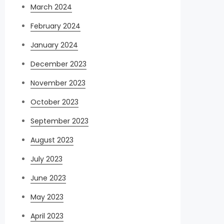
March 2024
February 2024
January 2024
December 2023
November 2023
October 2023
September 2023
August 2023
July 2023
June 2023
May 2023
April 2023