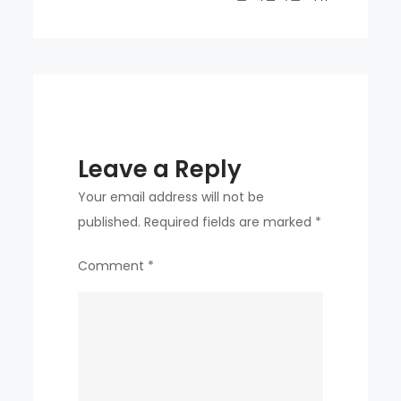
로
게
임
공
정
성
Leave a Reply
을
측
Your email address will not be
정
published.
Required fields are marked
*
하
Comment
*
는
방
법