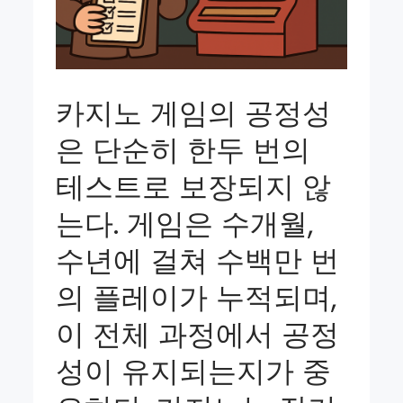
카지노 게임의 공정성
은 단순히 한두 번의
테스트로 보장되지 않
는다. 게임은 수개월,
수년에 걸쳐 수백만 번
의 플레이가 누적되며,
이 전체 과정에서 공정
성이 유지되는지가 중