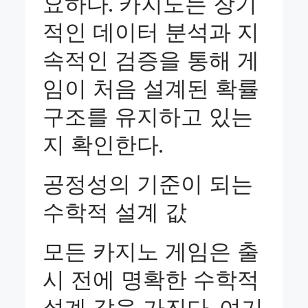
요하다. 카지노는 장기
적인 데이터 분석과 지
속적인 검증을 통해 게
임이 처음 설계된 확률
구조를 유지하고 있는
지 확인한다.
공정성의 기준이 되는
수학적 설계 값
모든 카지노 게임은 출
시 전에 명확한 수학적
설계 값을 가진다. 여기