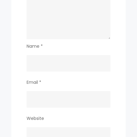
Name
*
Email
*
Website