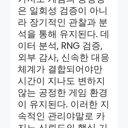
은 일회성 검증이 아니
라 장기적인 관찰과 분
석을 통해 유지된다. 데
이터 분석, RNG 검증,
외부 감사, 신속한 대응
체계가 결합되어야만
시간이 지나도 변하지
않는 공정한 게임 환경
이 유지된다. 이러한 지
속적인 관리야말로 카
지노 신뢰도의 핵심 기