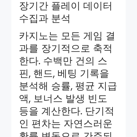
장기간 플레이 데이터
수집과 분석
카지노는 모든 게임 결
과를 장기적으로 축적
한다. 수백만 건의 스
핀, 핸드, 베팅 기록을
분석해 승률, 평균 지급
액, 보너스 발생 빈도
등을 계산한다. 단기적
인 편차는 자연스러운
확률 변동으로 간주되