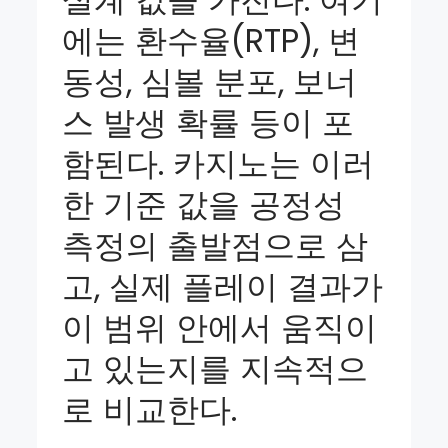
에는 환수율(RTP), 변
동성, 심볼 분포, 보너
스 발생 확률 등이 포
함된다. 카지노는 이러
한 기준 값을 공정성
측정의 출발점으로 삼
고, 실제 플레이 결과가
이 범위 안에서 움직이
고 있는지를 지속적으
로 비교한다.