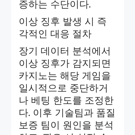
증하는 수단이다.
이상 징후 발생 시 즉
각적인 대응 절차
장기 데이터 분석에서
이상 징후가 감지되면
카지노는 해당 게임을
일시적으로 중단하거
나 베팅 한도를 조정한
다. 이후 기술팀과 품질
보증 팀이 원인을 분석