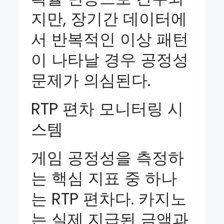
지만, 장기간 데이터에
서 반복적인 이상 패턴
이 나타날 경우 공정성
문제가 의심된다.
RTP 편차 모니터링 시
스템
게임 공정성을 측정하
는 핵심 지표 중 하나
는 RTP 편차다. 카지노
는 실제 지급된 금액과